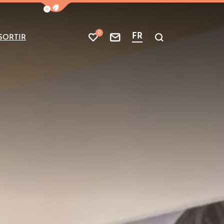
Afficher la barre de navigation du mode
0
FR
SORTIR
Mes favoris
Nous contacter
Je recherche