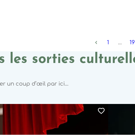
1
…
19
 les sorties culturell
ter un coup d’œil par ici…
jouter cette page au carnet de voyage 
Ajouter c