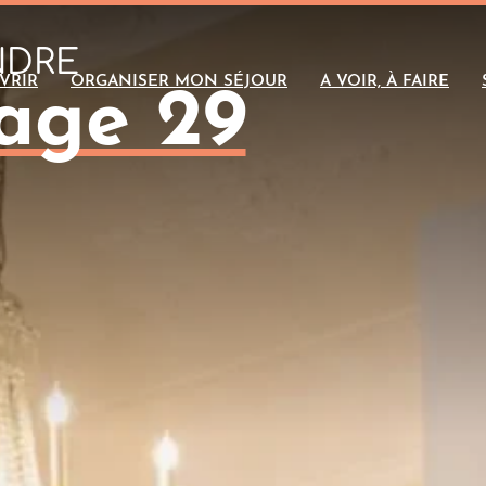
NDRE
VRIR
ORGANISER MON SÉJOUR
A VOIR, À FAIRE
age 29