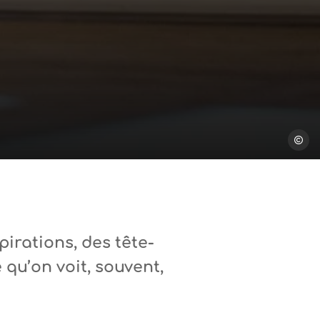
Steph T
pirations, des tête-
 qu’on voit, souvent,