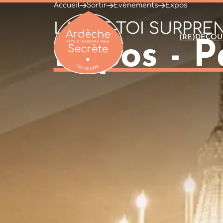
Accueil
Sortir
Évènements
Expos
LAISSE-TOI SURPRE
(RE)DÉCOU
Expos - P
Ardèche : Office de Tourisme