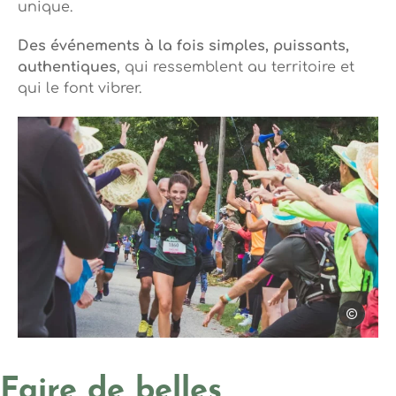
unique.
Des événements à la fois simples, puissants,
authentiques
, qui ressemblent au territoire et
qui le font vibrer.
Photo, © Emma JULIAND
Emma JUL
Faire de belles