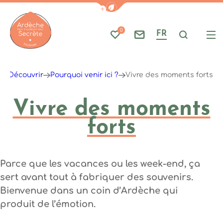
Afficher la barre de navigati
0
FR
Mes favoris
Nous contacter
Je reche
Me
Ardèche : Office de Tourisme
(re)Découvrir
Pourquoi venir ici ?
Vivre des moments forts
Vivre des moments
forts
Parce que les vacances ou les week-end, ça
sert avant tout à fabriquer des souvenirs.
Bienvenue dans un coin d’Ardèche qui
produit de l’émotion.