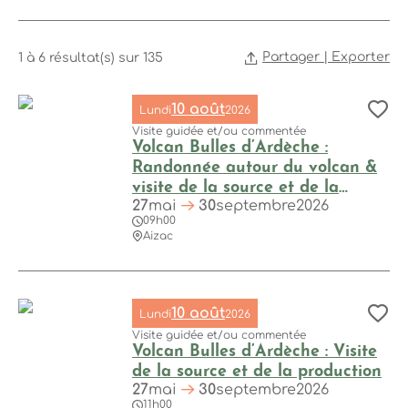
Partager | Exporter
1 à 6 résultat(s) sur 135
10 août
Lundi
2026
Aj
Commune
Visite guidée et/ou commentée
Volcan Bulles d’Ardèche :
Randonnée autour du volcan &
visite de la source et de la
27
mai
30
septembre
2026
production d’eau minérale
09h00
Volcan Bulles d’Ardèche : Randonnée autour du volcan & visi
gazeuse
Aizac
Agenda
10 août
Lundi
2026
Aj
Visite guidée et/ou commentée
Volcan Bulles d’Ardèche : Visite
de la source et de la production
27
mai
30
septembre
2026
11h00