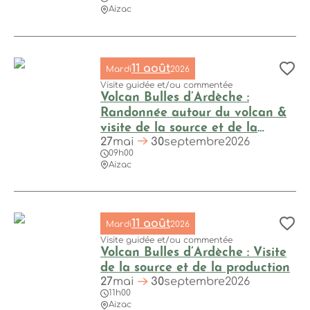
Aizac
Volcan Bulles d’Ardèche : Visite de la source et de la produ
11 août
Mardi
2026
Aj
Visite guidée et/ou commentée
Volcan Bulles d’Ardèche :
Randonnée autour du volcan &
visite de la source et de la
27
mai
30
septembre
2026
production d’eau minérale
09h00
Volcan Bulles d’Ardèche : Randonnée autour du volcan & visi
gazeuse
Aizac
11 août
Mardi
2026
Aj
Visite guidée et/ou commentée
Volcan Bulles d’Ardèche : Visite
de la source et de la production
27
mai
30
septembre
2026
11h00
Aizac