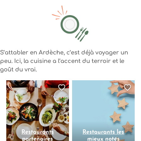
S’attabler en Ardèche, c’est déjà voyager un
peu. Ici, la cuisine a l’accent du terroir et le
goût du vrai.
Ajouter cette page au
Ajo
Restaurants
Restaurants les
partenaires
mieux notés