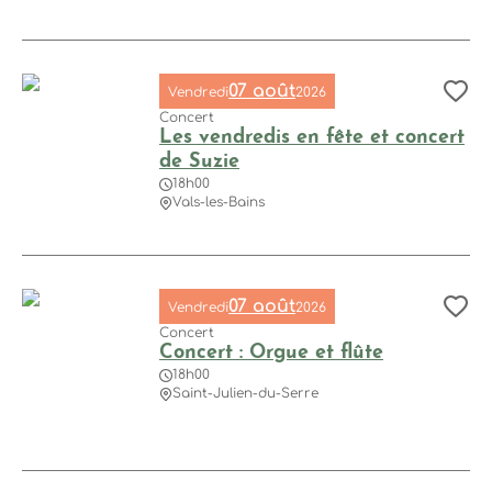
Concert : Jinja Quartet
07 août
Vendredi
2026
Aj
Concert
Les vendredis en fête et concert
de Suzie
18h00
Vals-les-Bains
Les vendredis en fête et concert de Suzie, © Photo de Ork
07 août
Vendredi
2026
Aj
Concert
Concert : Orgue et flûte
18h00
Saint-Julien-du-Serre
Concert : Orgue et flûte, © Photo de ElasticComputeFarm (P