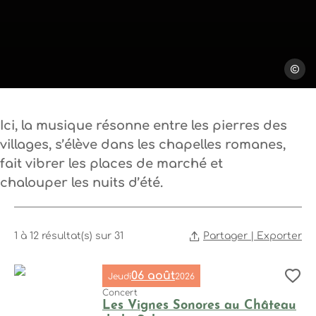
Steph T
Ici, la musique résonne entre les pierres des
villages, s’élève dans les chapelles romanes,
fait vibrer les places de marché et
chalouper les nuits d’été.
Partager | Exporter
1 à 12 résultat(s) sur 31
06 août
Jeudi
2026
Aj
Dates
Concert
Les Vignes Sonores au Château