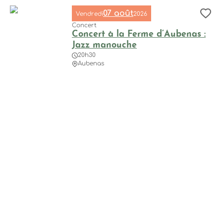
07 août
Vendredi
2026
Aj
Concert
Concert à la Ferme d’Aubenas :
Jazz manouche
20h30
Aubenas
Concert à la Ferme d’Aubenas : Jazz manouche
Carte
Filtres
Télécharge l’agenda !
En savoir plus
Sponsorisé