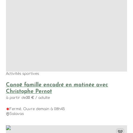
Activités sportives
Canoë famille encadré en matinée avec
Christophe Pernot
à partir de
30 €
/ adulte
Fermé. Ouvre demain à 08h45
Salavas
Mini descente accompagnée en après-midi avec la Petite M