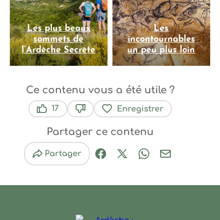
Les plus beaux
Les
sommets de
incontournables
l’Ardèche Secrète
un peu plus loin
Ce contenu vous a été utile ?
17
Enregistrer
Ce contenu vous a été utile
Ce contenu ne vous a pas été util
Partager ce contenu
Partager
Partager sur Facebook (nouve
Partager sur X / Twitter 
Partager sur Wha
Partager par