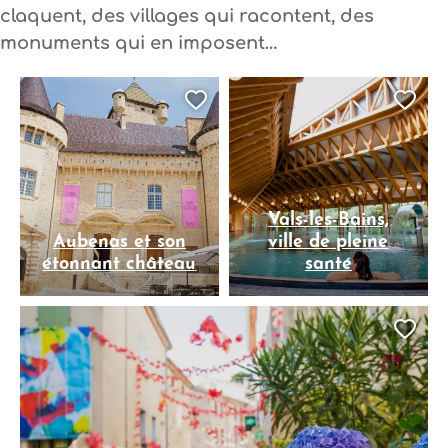
claquent, des villages qui racontent, des
monuments qui en imposent…
Ajouter cette page au
Ajo
Vals-les-Bains,
Aubenas et son
ville de pleine
étonnant château
santé
Ajo