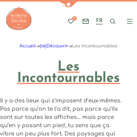
Afficher la barre de navigati
0
FR
Mes favoris
Nous contacter
Je reche
Me
Ardèche : Office de Tourisme
Accueil
(re)Découvrir
Les Incontournables
Les
Incontournables
Il y a des lieux qui s’imposent d’eux-mêmes.
Pas parce qu’on te l’a dit, pas parce qu’ils
sont sur toutes les affiches… mais parce
qu’en y posant un pied, tu sens que ça
vibre un peu plus fort. Des paysages qui