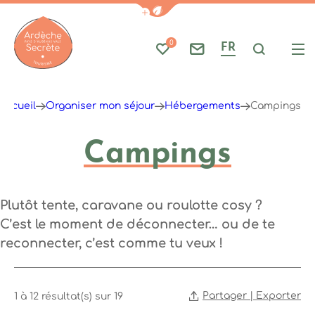
Afficher la barre de navigati
0
FR
Mes favoris
Nous contacter
Je reche
Me
Ardèche : Office de Tourisme
Accueil
Organiser mon séjour
Hébergements
Campings
Campings
Plutôt tente, caravane ou roulotte cosy ?
C’est le moment de déconnecter… ou de te
reconnecter, c’est comme tu veux !
Partager | Exporter
1 à 12 résultat(s) sur 19