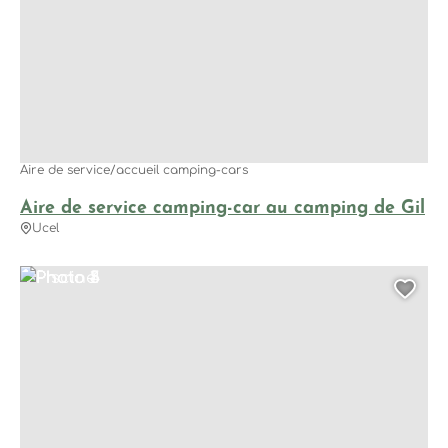
Aire de service/accueil camping-cars
Aire de service camping-car au camping de Gil
Ucel
Photo 1
Piscine
Photo 3
Photo 4
Photo 5
Ajo