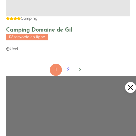
4 étoiles
Camping
Camping Domaine de Gil
Réservable en ligne
Ucel
1
2
Ce contenu vous a été utile ?
2
Enregistrer
Ce contenu vous a été utile
Ce contenu ne vous a pas été util
Partager ce contenu
Partager
Partager sur Facebook (nouve
Partager sur X / Twitter 
Partager sur Wha
Partager par