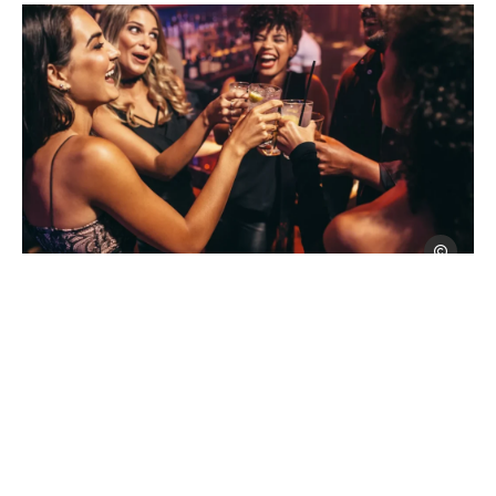
Photo, © Jacob Lund
Jacob Lu
Pour les amateurs de douceur au fil de l’eau
Vals-les-Bains, côté
terrasse
Juste après les thermes ou pendant les
marchés nocturnes, la ville se prête à la flânerie.