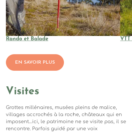
Rando et Balade
VTT 
EN SAVOIR PLUS
Visites
Grottes millénaires, musées pleins de malice,
villages accrochés à la roche, châteaux qui en
imposent…ici, le patrimoine ne se visite pas, il se
rencontre. Parfois guidé par une voix