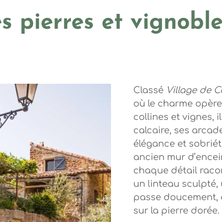
es pierres et vignobl
 Steph Tripot
Classé
Village de C
où le charme opère
collines et vignes, 
calcaire, ses arcad
élégance et sobriét
ancien mur d’enceinte
chaque détail racon
un linteau sculpté,
passe doucement, a
sur la pierre dorée.