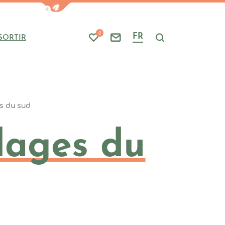
Afficher la barre de navigation du mode
0
FR
SORTIR
Mes favoris
Nous contacter
Je recherche
es du sud
llages du