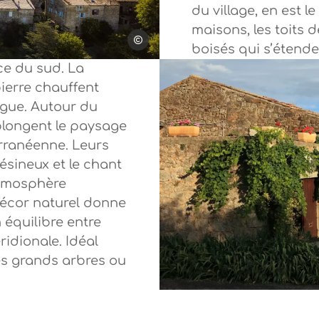
du village, en est le 
maisons, les toits d
Steph Tripot
boisés qui s’étende
nce du sud. La
pierre chauffent
rrigue. Autour du
longent le paysage
ranéenne. Leurs
ésineux et le chant
atmosphère
 décor naturel donne
n équilibre entre
idionale. Idéal
es grands arbres ou