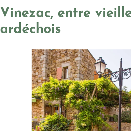
Vinezac, entre vieill
ardéchois
Photo, ©