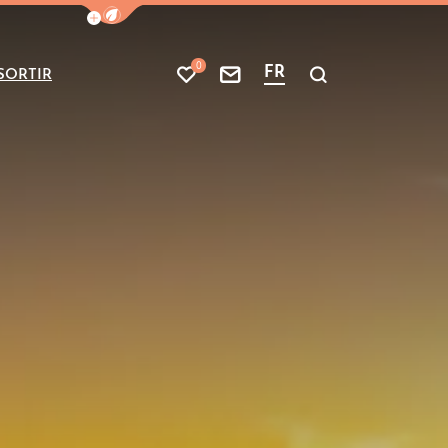
Afficher la barre de navigation du mode
0
FR
SORTIR
Mes favoris
Nous contacter
Je recherche