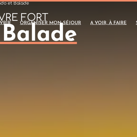
do et Balade
VRE FORT
VRIR
ORGANISER MON SÉJOUR
A VOIR, À FAIRE
 Balade