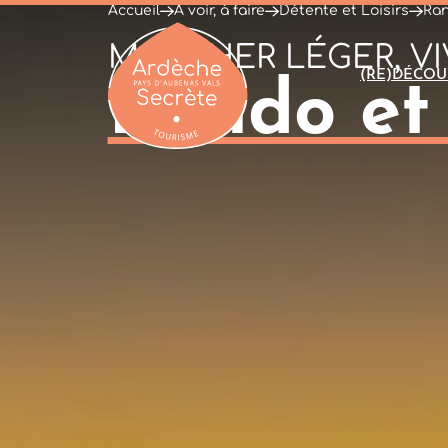
Accueil
À voir, à faire
Détente et Loisirs
Ran
MARCHER LÉGER, VI
(RE)DÉCOU
Rando et
Ardèche : Office de Tourisme