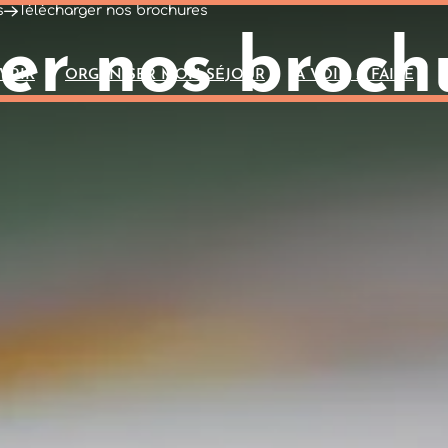
s
Télécharger nos brochures
er nos broch
VRIR
ORGANISER MON SÉJOUR
A VOIR, À FAIRE