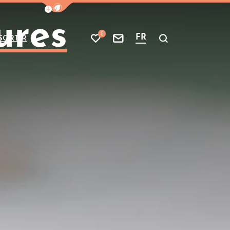
Afficher la barre de navigation du mode
ures
0
FR
SORTIR
Mes favoris
Nous contacter
Je recherche