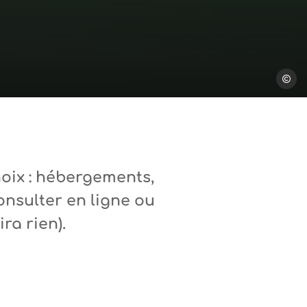
Zefart
hoix
: hébergements,
onsulter en ligne ou
ra rien).