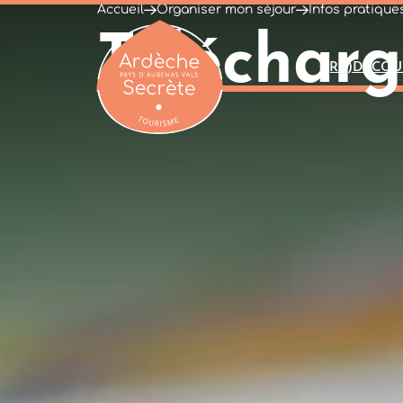
Accueil
Organiser mon séjour
Infos pratique
Télécharg
(RE)DÉCOU
Ardèche : Office de Tourisme