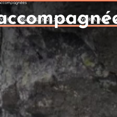
 accompagnées
 accompagné
VRIR
ORGANISER MON SÉJOUR
A VOIR, À FAIRE