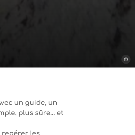
Steph T
Avec un guide, un
mple, plus sûre… et
 repérer les