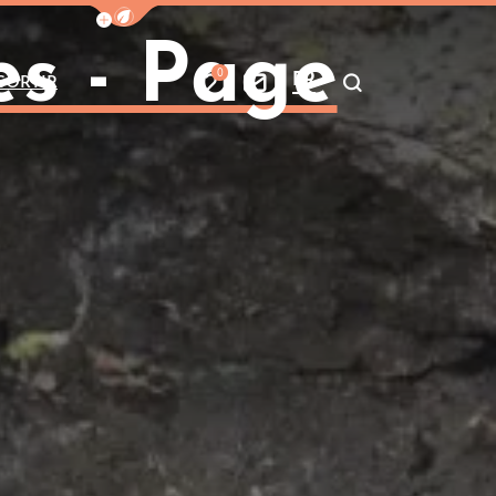
Afficher la barre de navigation du mode
es - Page
0
FR
SORTIR
Mes favoris
Nous contacter
Je recherche