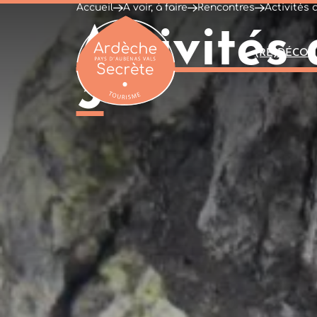
Accueil
À voir, à faire
Rencontres
Activités
Activités
(RE)DÉCOU
3
Ardèche : Office de Tourisme