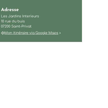
Adresse
Les Jardins Interieurs
10 rue du buis
07200 Saint-Privat
Mon itinéraire via Google Maps