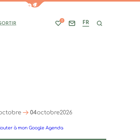
Afficher la barre de navigation du mode
0
FR
SORTIR
Mes favoris
Nous contacter
Je recherche
octobre
04
octobre
2026
jouter à mon Google Agenda