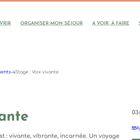
VRIR
ORGANISER MON SÉJOUR
A VOIR, À FAIRE
ments
Stage : Voix vivante
03
vante
A
est : vivante, vibrante, incarnée. Un voyage