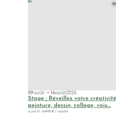
Stage : Réveillez votre créativité -peinture, dess
09
août
16
août
2026
Stage : Réveillez votre créativité
peinture, dessin, collage, voix…
à partir de
410 €
/ adulte