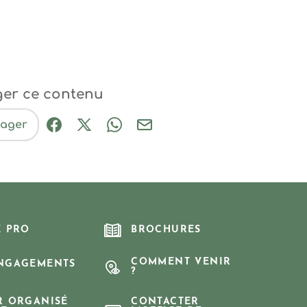
ger ce contenu
tager
Partager sur Facebook (nouvelle fenêtre
Partager sur X / Twitter (nouvelle fe
Partager sur WhatsApp
Partager par mail
E PRO
BROCHURES
COMMENT VENIR
NGAGEMENTS
?
R ORGANISÉ
CONTACTER