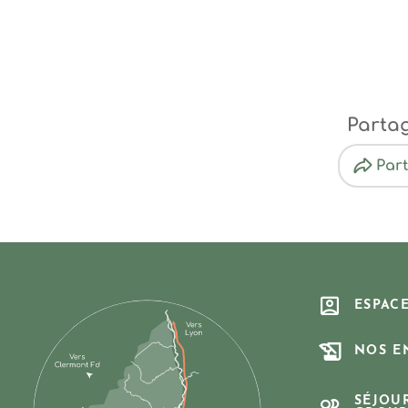
Parta
Par
ESPAC
NOS E
SÉJOU