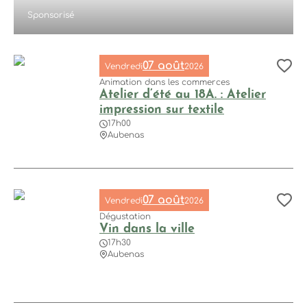
Sponsorisé
07 août
Vendredi
2026
Aj
Animation dans les commerces
Atelier d’été au 18A. : Atelier
impression sur textile
17h00
Aubenas
Atelier d’été au 18A. : Atelier impression sur textile, © Pho
07 août
Vendredi
2026
Aj
Dégustation
Vin dans la ville
17h30
Aubenas
Vin dans la ville, © Gilaxia