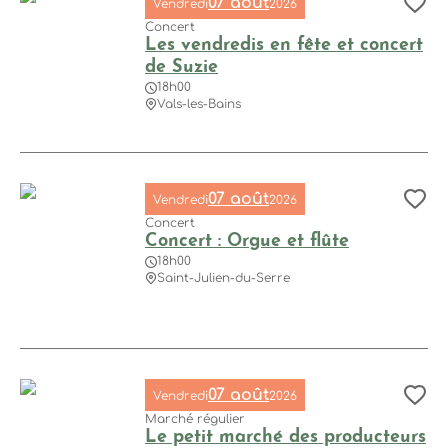
07 août
Vendredi
2026
Aj
Concert
Les vendredis en fête et concert
de Suzie
18h00
Vals-les-Bains
Les vendredis en fête et concert de Suzie, © Photo de Ork
07 août
Vendredi
2026
Aj
Concert
Concert : Orgue et flûte
18h00
Saint-Julien-du-Serre
Concert : Orgue et flûte, © Photo de ElasticComputeFarm (P
07 août
Vendredi
2026
Aj
Marché régulier
Le petit marché des producteurs