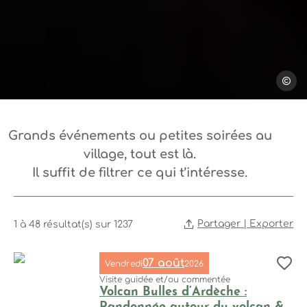
Steph T
Grands événements ou petites soirées au
village, tout est là.
Il suffit de filtrer ce qui t’intéresse.
Partager | Exporter
1 à 48 résultat(s) sur 1237
07 août
Vendredi
2026
Aj
Nom de l’événement
Visite guidée et/ou commentée
Volcan Bulles d’Ardèche :