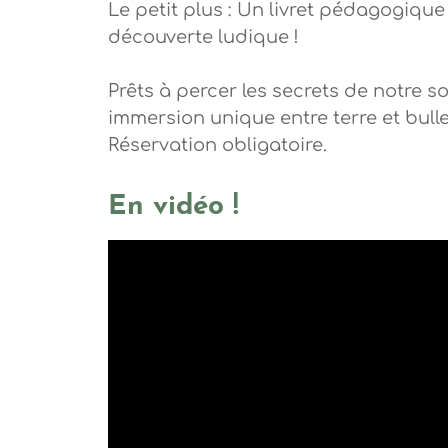
Le petit plus : Un livret pédagogiqu
découverte ludique !
Prêts à percer les secrets de notre 
immersion unique entre terre et bulle
Réservation obligatoire.
En vidéo !