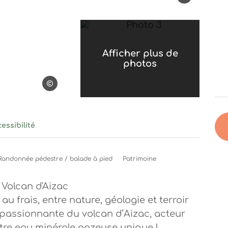
Photo 3, © Volcan Bulle
Afficher plus de
photos
Volcan Bulles d'Ardèche
essibilité
Randonnée pédestre / balade à pied
Patrimoine
Volcan d'Aizac
u frais, entre nature, géologie et terroir
e passionnante du volcan d’Aizac, acteur
otre eau minérale gazeuse unique !