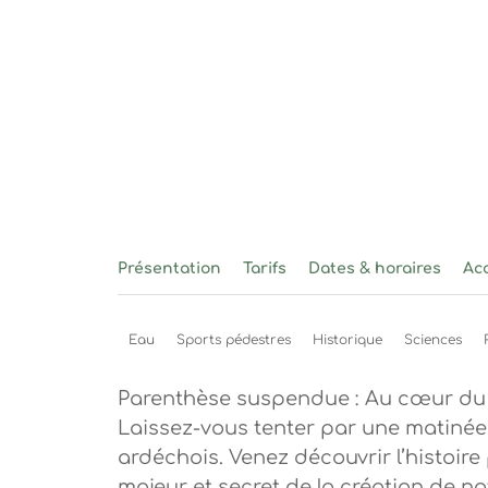
Présentation
Tarifs
Dates & horaires
Acc
Eau
Sports pédestres
Historique
Sciences
Parenthèse suspendue : Au cœur du 
Laissez-vous tenter par une matinée a
ardéchois. Venez découvrir l’histoir
majeur et secret de la création de n