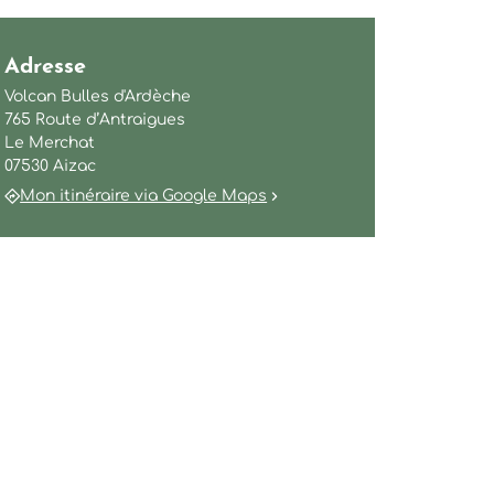
Adresse
Volcan Bulles d'Ardèche
765 Route d’Antraigues
Le Merchat
07530 Aizac
Mon itinéraire via Google Maps
s d'Ardèche
Ardèche