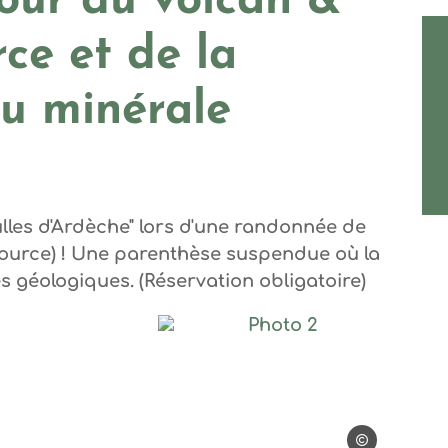
our du volcan &
rce et de la
au minérale
lles d'Ardèche" lors d'une randonnée de
a source) ! Une parenthèse suspendue où la
s géologiques. (Réservation obligatoire)
can Bulles d'Ardèche
Photo 2, © Volcan Bulle
Volcan Bulles d'