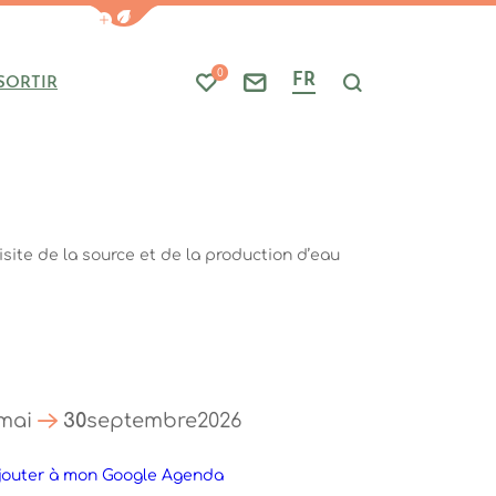
Afficher la barre de navigation du mode
0
FR
SORTIR
Mes favoris
Nous contacter
Je recherche
site de la source et de la production d’eau
mai
30
septembre
2026
jouter à mon Google Agenda