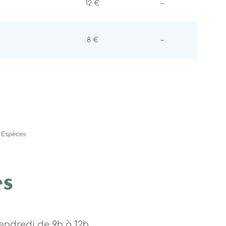
Non communiqu
12 €
–
Non communiqu
8 €
–
Espèces
es
endredi de 9h à 12h.