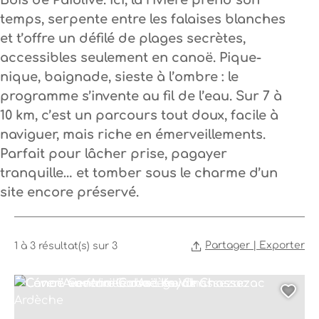
Bois de Païolive
. Ici, la rivière prend son
temps, serpente entre les falaises blanches
et t’offre un défilé de plages secrètes,
accessibles
seulement en canoë
. Pique-
nique, baignade, sieste à l’ombre : le
programme s’invente au fil de l’eau. Sur
7 à
10 km
, c’est un parcours tout doux, facile à
naviguer, mais riche en émerveillements.
Parfait pour lâcher prise, pagayer
tranquille… et tomber sous le charme d’un
site encore préservé.
Partager | Exporter
1 à 3 résultat(s) sur 3
Canoë en famille avec guide, © Ceven'Aventure
Céven'Aventure Canoë-Kayak Chassezac Ardèche, © VISION'
Canoë vue Via Corda Les Vans, © Céven'Aventure
Canoë Cevennes d'Arcèhe Chassezac, © Ceven'Aventure
Céven'Aventure Canoë-Kayak Chassezac, © Céven'Aventure
Ajo
Avec un guide rivière