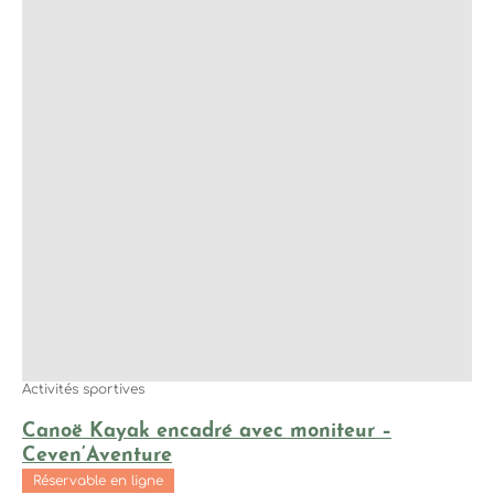
oui
Dates
Du
Au
Accessibilité
Personnel d’accueil sensibilisé à l’accueil des
2
personnes en situation de handicap
Activités sportives
Place réservée PMR
2
Canoë Kayak encadré avec moniteur –
Ceven’Aventure
Réservable en ligne