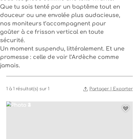
Que tu sois tenté par un baptême tout en
douceur ou une envolée plus audacieuse,
nos moniteurs t’accompagnent pour
goûter à ce frisson vertical en toute
sécurité.
Un moment suspendu, littéralement. Et une
promesse : celle de voir l’Ardèche comme
jamais.
Partager | Exporter
1 à 1 résultat(s) sur 1
Photo 1, © Taranis parapente
Photo 2, © Taranis parapente
Photo 3, © Taranis parapente
Photo 4, © Taranis parapente
Ajo