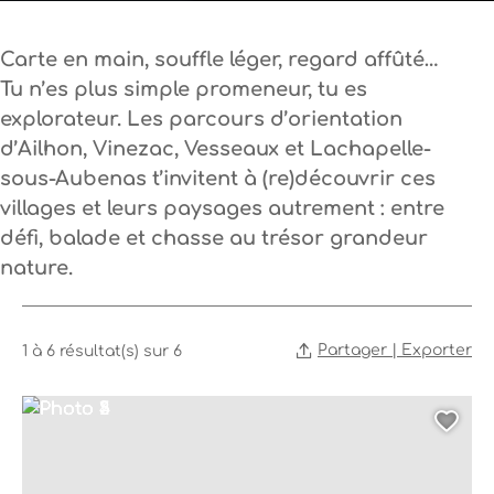
Carte en main, souffle léger, regard affûté…
Tu n’es plus simple promeneur, tu es
explorateur. Les parcours d’orientation
d’Ailhon, Vinezac, Vesseaux et Lachapelle-
sous-Aubenas t’invitent à (re)découvrir ces
villages et leurs paysages autrement : entre
défi, balade et chasse au trésor grandeur
nature.
Partager | Exporter
1 à 6 résultat(s) sur 6
Photo 1, © Steph Tripot
Photo 2, © Steph Tripot
Photo 3, © Steph Tripot
Photo 4, © Steph Tripot
Photo 5, © Steph Tripot
Ajo