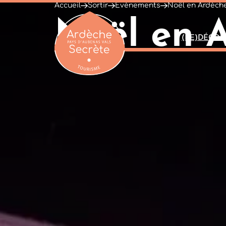
Accueil
Sortir
Évènements
Noël en Ardèch
Idées Cadeaux
Animations
Noël en 
(RE)DÉCOU
Ardèche : Office de Tourisme