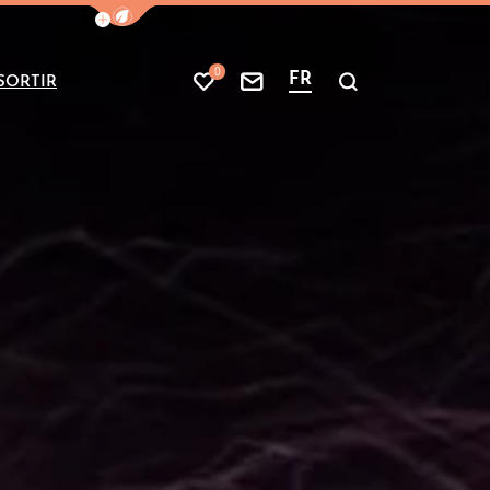
Afficher la barre de navigation du mode
0
FR
SORTIR
Mes favoris
Nous contacter
Je recherche