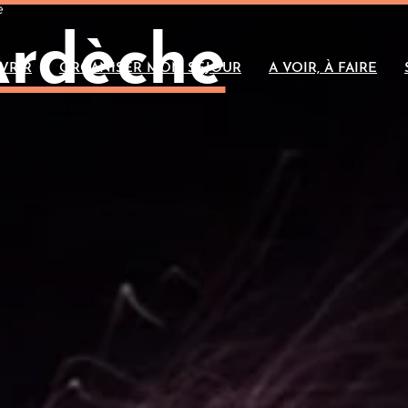
e
Ardèche
VRIR
ORGANISER MON SÉJOUR
A VOIR, À FAIRE