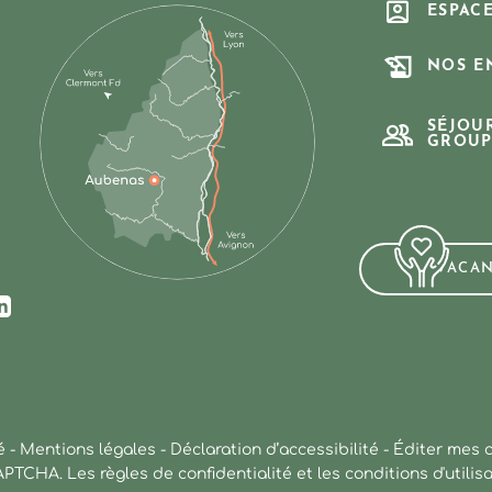
ESPAC
NOS E
SÉJOU
GROUP
VACA
ur Facebook
us sur Instagram
ez-nous sur Youtube
Suivez-nous sur Linkedin
é
-
Mentions légales
-
Déclaration d’accessibilité
-
Éditer mes 
CAPTCHA. Les
règles de confidentialité
et les
conditions d'utilis