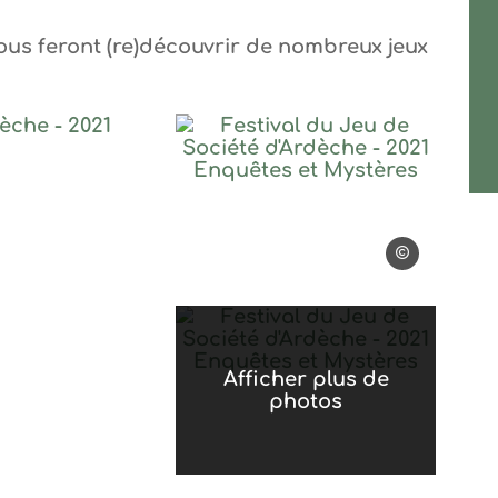
ous feront (re)découvrir de nombreux jeux
u de Société d'Ardèche – 2021 Enquêtes et Mystères
Festival du Jeu de Soc
Gûlwen Heide
Festival du Jeu de Soc
Afficher plus de
photos
stern – Espace petits
stern – Espace petits