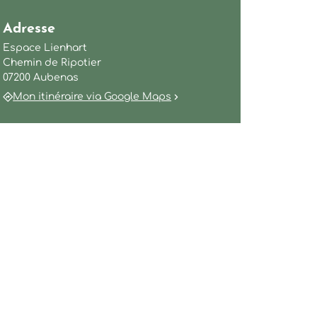
Adresse
Espace Lienhart
Chemin de Ripotier
iété d'Ardèche – 2021 Enquêtes et Mystères, © Gûlwen Heide
07200 Aubenas
Mon itinéraire via Google Maps
iété d'Ardèche – 2021 Enquêtes et Mystères, © Gûlwen Heide