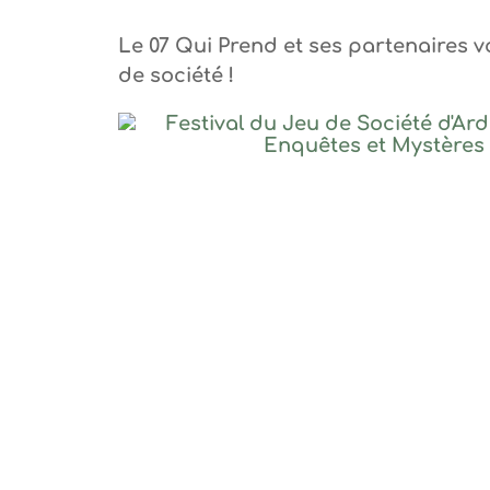
Le 07 Qui Prend et ses partenaires v
de société !
Gûlwen Heide
Gûlwen Heide
Gûlwen Heide
Festival du Je
photo-prestataire
Festival du Jeu de Société d'Ardèche – 2020 We
Festival du Jeu de Société d'Ardèche – 2020 We