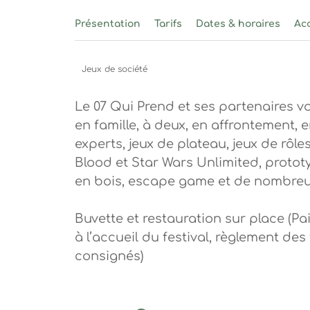
Festival du Jeu de Société d'Ardèche – 2021 En
Présentation
Tarifs
Dates & horaires
Acc
Festival du Jeu de Société d'Ardèche – 2021 E
Festival du Jeu de Société d'Ardèche – 2021 E
Festival du Jeu de Société d'Ardèche – 2021 En
Festival du Jeu de Société d'Ardèche – 2021 Enq
Festival du Jeu de Société d'Ardèche – 2021 Enqu
Jeux de société
Le 07 Qui Prend et ses partenaires vo
en famille, à deux, en affrontement,
experts, jeux de plateau, jeux de rôl
Blood et Star Wars Unlimited, prototy
en bois, escape game et de nombreus
Buvette et restauration sur place (P
à l’accueil du festival, règlement de
consignés)