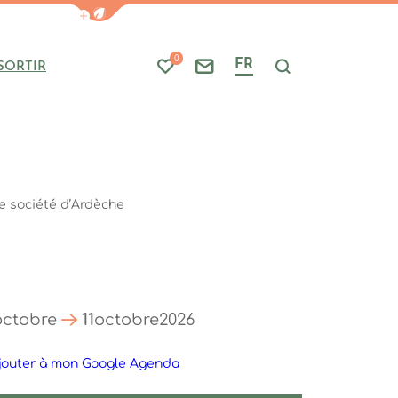
Afficher la barre de navigation du mode
0
FR
SORTIR
Mes favoris
Nous contacter
Je recherche
de société d’Ardèche
octobre
11
octobre
2026
jouter à mon Google Agenda