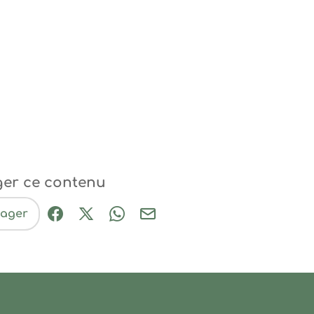
ger ce contenu
tager
Partager sur Facebook (nouvelle fenêtre
Partager sur X / Twitter (nouvelle fe
Partager sur WhatsApp
Partager par mail