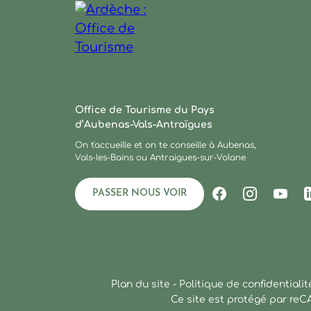
Ardèche : Office de Tourisme
Office de Tourisme du Pays
d’Aubenas-Vals-Antraïgues
On t'accueille et on te conseille à Aubenas,
Vals-les-Bains ou Antraigues-sur-Volane
PASSER NOUS VOIR
Suivez-nous s
Suivez-no
Suiv
Plan du site
-
Politique de confidentialit
Ce site est protégé par re