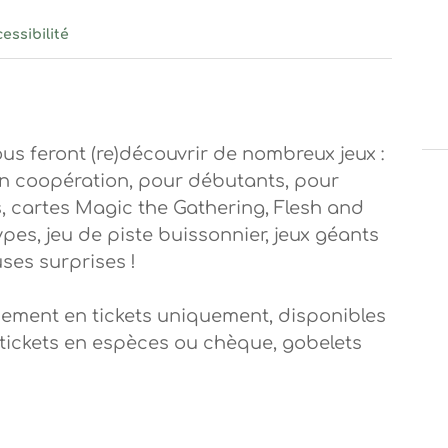
quêtes et Mystères – Prototype, © Gûlwen Heide
essibilité
nquêtes et Mystères – Escape Caravane
nquêtes et Mystères – Equipe des bénévoles, © Gûlwen Heide
quêtes et Mystères – Jeux géants en bois, © Gûlwen Heide
uêtes et Mystères – Initiation Magic the Gathering
êtes et Mystères – Initiation jeu de rôles
us feront (re)découvrir de nombreux jeux :
 en coopération, pour débutants, pour
es, cartes Magic the Gathering, Flesh and
pes, jeu de piste buissonnier, jeux géants
es surprises !
aiement en tickets uniquement, disponibles
s tickets en espèces ou chèque, gobelets