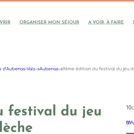
VRIR
ORGANISER MON SÉJOUR
A VOIR, À FAIRE
ys d’Aubenas-Vals
Aubenas
9ème édition du festival du jeu 
10
 festival du jeu
A
dèche