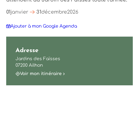
attendent au Jardin des Faïsses toute l'année.
01
janvier
31
décembre
2026
Ajouter à mon Google Agenda
Adresse
Jardins des Faïsses
07200 Ailhon
Voir mon itinéraire