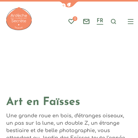
Photo 1
Afficher la barre de navigati
Part
A
0
FR
Mes favoris
Nous contacter
Je reche
Me
Ardèche : Office de Tourisme
Art en Faïsses
Une grande roue en bois, d'étranges oiseaux,
un pas sur la lune, un double Z, un étrange
bestiaire et de belle photographie, vous