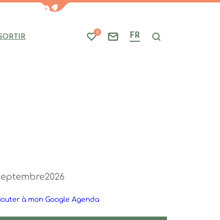
Afficher la barre de navigation du mode
0
FR
SORTIR
Mes favoris
Nous contacter
Je recherche
septembre
2026
jouter à mon Google Agenda