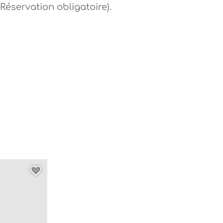
(Réservation obligatoire).
anne valletta
 et de BD pour les ados, © anne valletta
e page au carnet de voyage ?
Ajouter cette page au carnet de