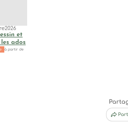
re
2026
essin et
 les ados
e
à partir de
Parta
Par