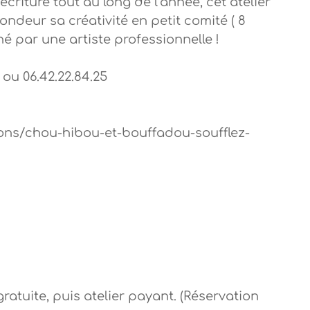
écriture tout au long de l’année, cet atelier
fondeur sa créativité en petit comité ( 8
 par une artiste professionnelle !
ou 06.42.22.84.25
ions/chou-hibou-et-bouffadou-soufflez-
ratuite, puis atelier payant. (Réservation