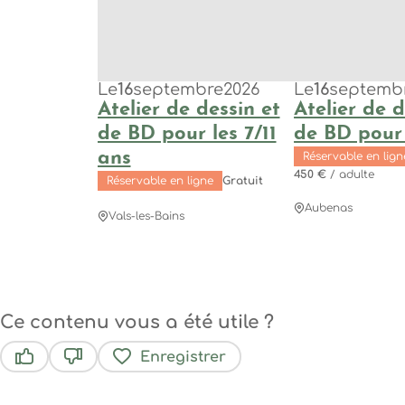
Le
16
septembre
2026
Le
16
septemb
Atelier de dessin et
Atelier de d
de BD pour les 7/11
de BD pour
ans
Réservable en lign
450 €
/ adulte
Réservable en ligne
Gratuit
Aubenas
Vals-les-Bains
Ce contenu vous a été utile ?
Enregistrer
Ce contenu vous a été utile
Ce contenu ne vous a pas été utile