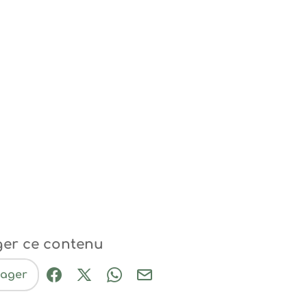
ger ce contenu
tager
Partager sur Facebook (nouvelle fenêtre
Partager sur X / Twitter (nouvelle fe
Partager sur WhatsApp
Partager par mail