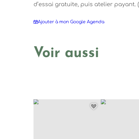
d’essai gratuite, puis atelier payant. 
Ajouter à mon Google Agenda
Voir aussi
Atelier de dessin et de BD pour les 7/11 ans, © 
Atelier de dessin
Ajouter cett