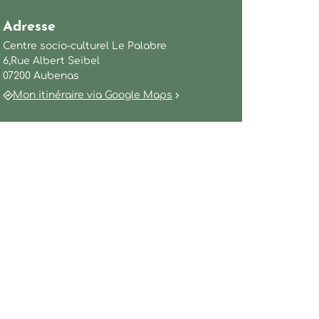
Adresse
Centre socio-culturel Le Palabre
6,Rue Albert Seibel
07200 Aubenas
Mon itinéraire via Google Maps
a
a