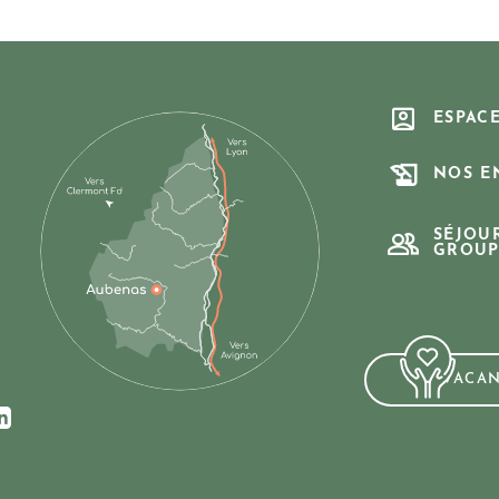
ESPAC
NOS E
SÉJOU
GROUP
VACA
ur Facebook
us sur Instagram
ez-nous sur Youtube
Suivez-nous sur Linkedin