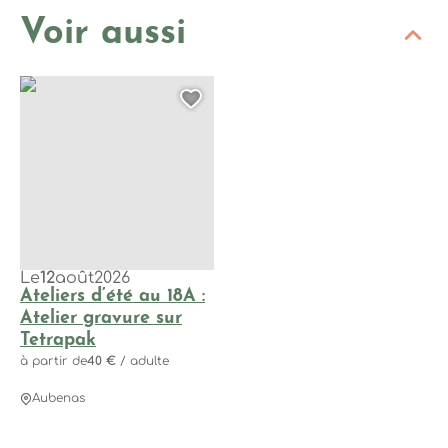
Voir aussi
Ateliers d’été au 18A : Atelier gravure sur Tetrapak, © Phot
Ajouter cette page au
Le
12
août
2026
Ateliers d’été au 18A :
Atelier gravure sur
Tetrapak
à partir de
40 €
/ adulte
Aubenas