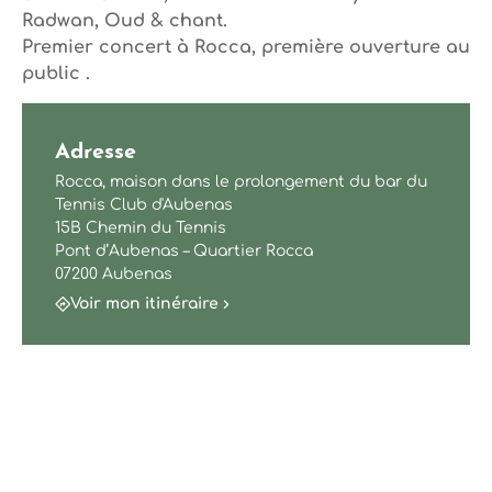
Radwan, Oud & chant.
Premier concert à Rocca, première ouverture au
public .
Adresse
Rocca, maison dans le prolongement du bar du
Tennis Club d'Aubenas
15B Chemin du Tennis
Pont d’Aubenas – Quartier Rocca
07200 Aubenas
Voir mon itinéraire