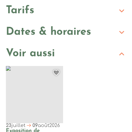
Tarifs
Dates & horaires
Voir aussi
Exposition de l’association Les Faits d’Art à Rocca : « Lorsqu
Ajouter cette page au
23
juillet
09
août
2026
Exposition de