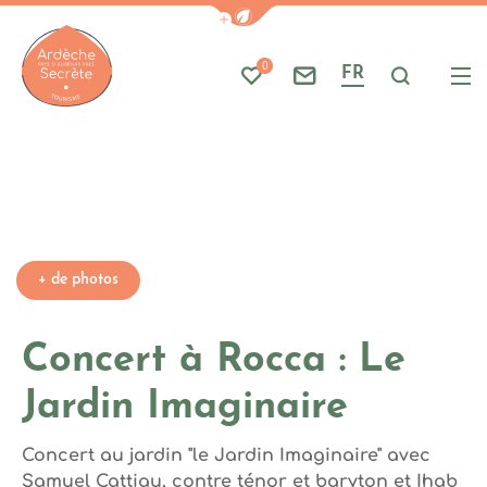
Photo 1
Afficher la barre de navigati
Part
A
0
FR
Mes favoris
Nous contacter
Je reche
Me
Ardèche : Office de Tourisme
+ de photos
Concert à Rocca : Le
Jardin Imaginaire
Concert au jardin "le Jardin Imaginaire" avec
Samuel Cattiau, contre ténor et baryton et Ihab