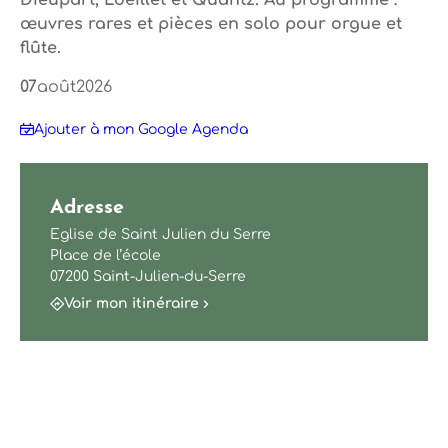
Dieupart, Loeillet et Quantz. Au programme :
œuvres rares et pièces en solo pour orgue et
flûte.
07
août
2026
Ajouter à mon Google Agenda
Adresse
Eglise de Saint Julien du Serre
Place de l’école
07200 Saint-Julien-du-Serre
Voir mon itinéraire