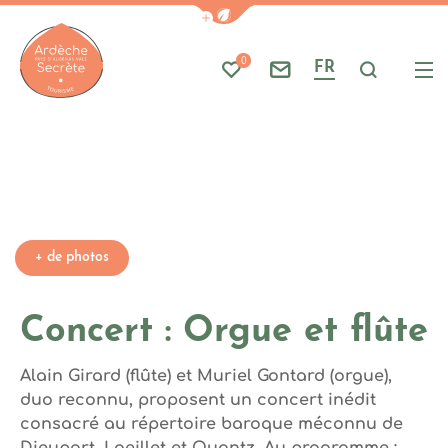
Photo 1, © Photo de ElasticCo
Afficher la barre de navigati
Part
A
0
FR
Mes favoris
Nous contacter
Je reche
Me
Ardèche : Office de Tourisme
+ de photos
Concert : Orgue et flûte
Alain Girard (flûte) et Muriel Gontard (orgue),
duo reconnu, proposent un concert inédit
consacré au répertoire baroque méconnu de