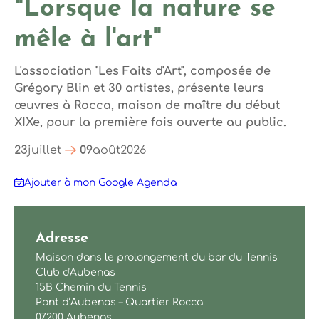
"Lorsque la nature se
mêle à l'art"
L'association "Les Faits d'Art", composée de
Grégory Blin et 30 artistes, présente leurs
œuvres à Rocca, maison de maître du début
XIXe, pour la première fois ouverte au public.
23
juillet
09
août
2026
Ajouter à mon Google Agenda
Adresse
Maison dans le prolongement du bar du Tennis
Club d'Aubenas
15B Chemin du Tennis
Pont d’Aubenas – Quartier Rocca
07200 Aubenas