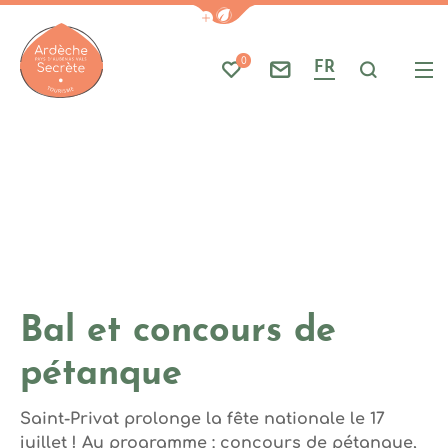
Photo 1, © ND3000
Afficher la barre de navigati
Part
A
0
FR
Mes favoris
Nous contacter
Je reche
Me
Ardèche : Office de Tourisme
Bal et concours de
pétanque
Saint-Privat prolonge la fête nationale le 17
juillet ! Au programme : concours de pétanque,