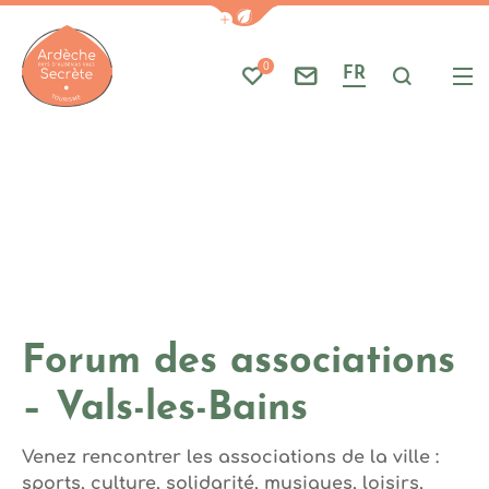
Photo 1, © MattJeackock
Afficher la barre de navigati
Part
A
0
FR
Mes favoris
Nous contacter
Je reche
Me
Ardèche : Office de Tourisme
Forum des associations
– Vals-les-Bains
Venez rencontrer les associations de la ville :
sports, culture, solidarité, musiques, loisirs,