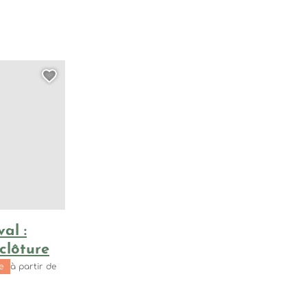
 opus 18 n°3 et opus 130 » de Beethoven, © Katok
 Concert de clôture, © Le Château d'Aubenas
e page au carnet de voyage ?
Ajouter cette page au carnet de
6
al :
clôture
e
à partir de