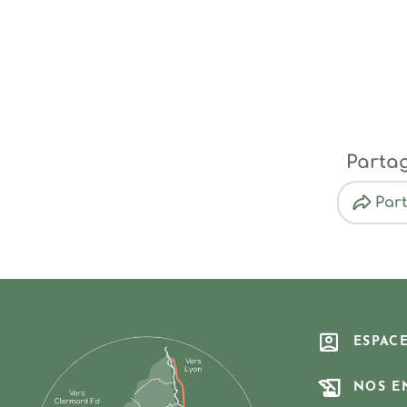
Parta
Par
ESPAC
NOS E