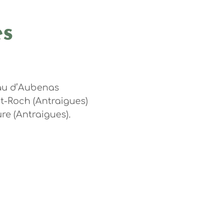
es
eau d’Aubenas
nt-Roch (Antraigues)
ure (Antraigues).