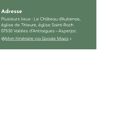
Adresse
Plusieurs lieux : Le Château d'Aubenas,
église de Thieure, église Saint-Roch
07530 Vallées d’Antraigues – Asperjoc
Mon itinéraire via Google Maps