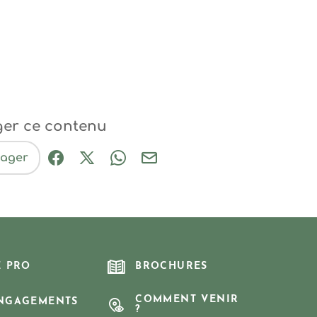
ger ce contenu
tager
Partager sur Facebook (nouvelle fenêtre
Partager sur X / Twitter (nouvelle fe
Partager sur WhatsApp
Partager par mail
E PRO
BROCHURES
COMMENT VENIR
NGAGEMENTS
?