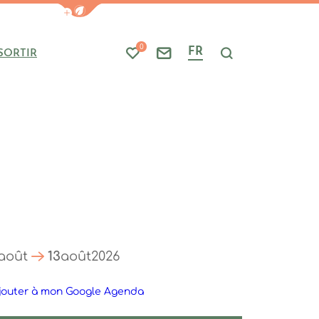
Afficher la barre de navigation du mode
0
FR
SORTIR
Mes favoris
Nous contacter
Je recherche
août
13
août
2026
jouter à mon Google Agenda