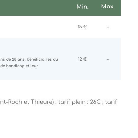
Max.
Min.
Non commun
15 €
–
Non commun
12 €
–
s de 28 ans, bénéficiaires du
 de handicap et leur
-Roch et Thieure) : tarif plein : 26€ ; tarif