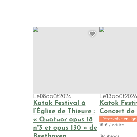
Katok Festival à l’Église de Thieure : « Quatuor
Katok Festival :
Ajouter cett
Le
08
août
2026
Le
13
août
202
Katok Festival à
Katok Festiv
l’Église de Thieure :
Concert de 
« Quatuor opus 18
Réservable en lign
15 €
/ adulte
n°3 et opus 130 » de
Beethoven
Aubenas