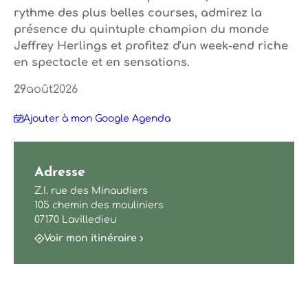
rythme des plus belles courses, admirez la
présence du quintuple champion du monde
Jeffrey Herlings et profitez d'un week-end riche
en spectacle et en sensations.
29
août
2026
Ajouter à mon Google Agenda
Adresse
Z.I. rue des Minaudiers
105 chemin des mouliniers
07170 Lavilledieu
Voir mon itinéraire