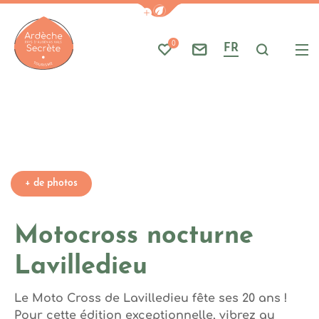
Photo 1, © Motocross Lavilledi
Afficher la barre de navigati
Part
A
0
FR
Mes favoris
Nous contacter
Je reche
Me
Ardèche : Office de Tourisme
+ de photos
Motocross nocturne
Lavilledieu
Le Moto Cross de Lavilledieu fête ses 20 ans !
Pour cette édition exceptionnelle, vibrez au