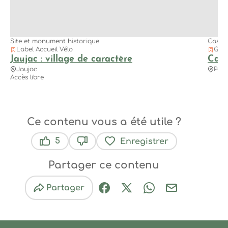
Site et monument historique
Casca
Label Accueil Vélo
Géos
Jaujac : village de caractère
Casc
Jaujac
Pére
Accès libre
Ce contenu vous a été utile ?
5
Enregistrer
Ce contenu vous a été utile
Ce contenu ne vous a pas été util
Partager ce contenu
Partager
Partager sur Facebook (nouve
Partager sur X / Twitter 
Partager sur Wha
Partager par