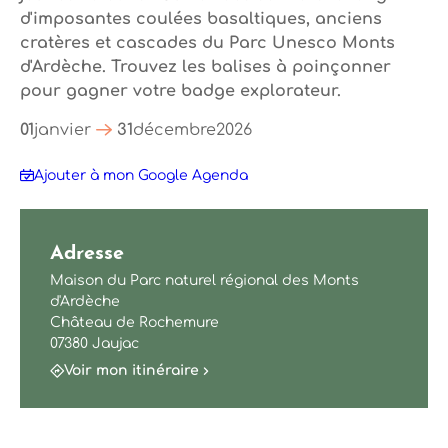
d'imposantes coulées basaltiques, anciens
cratères et cascades du Parc Unesco Monts
d'Ardèche. Trouvez les balises à poinçonner
pour gagner votre badge explorateur.
01
janvier
31
décembre
2026
Ajouter à mon Google Agenda
Adresse
Maison du Parc naturel régional des Monts
d'Ardèche
Château de Rochemure
07380 Jaujac
Voir mon itinéraire