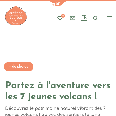
Photo 1, ©Parc naturel région
Afficher la barre de navigati
Part
A
Photo 4, ©Parc naturel régional des Monts d'Ardèche
0
FR
Mes favoris
Nous contacter
Je reche
Me
Ardèche : Office de Tourisme
+ de photos
Partez à l'aventure vers
les 7 jeunes volcans !
Découvrez le patrimoine naturel vibrant des 7
jeunes volcans ! Suivez des sentiers le long