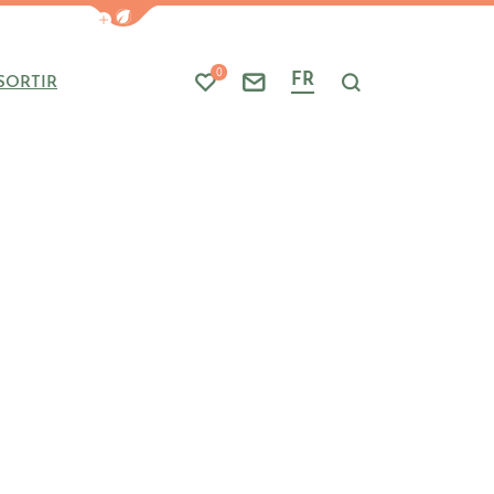
Afficher la barre de navigation du mode
0
FR
SORTIR
Mes favoris
Nous contacter
Je recherche