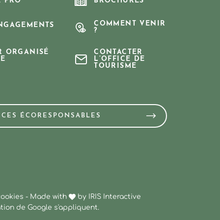
E PRO
BROCHURES
COMMENT VENIR
NGAGEMENTS
?
R ORGANISÉ
CONTACTER
E
L’OFFICE DE
TOURISME
NCES ÉCORESPONSABLES
cookies
-
Made with
by
IRIS Interactive
ation
de Google s'appliquent.