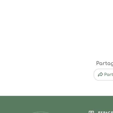
Parta
Par