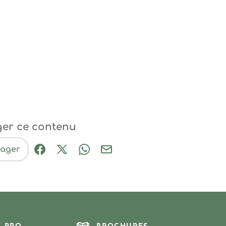
ger ce contenu
tager
Partager sur Facebook (nouvelle fenêtre
Partager sur X / Twitter (nouvelle fe
Partager sur WhatsApp
Partager par mail