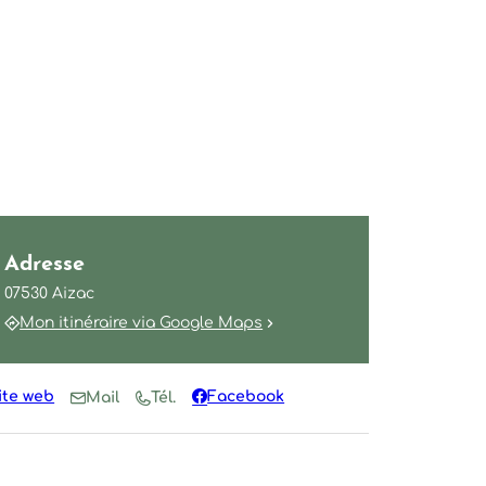
Adresse
07530 Aizac
Mon itinéraire via Google Maps
ite web
Facebook
Mail
Tél.