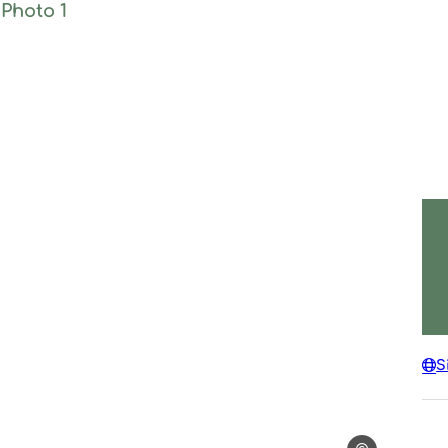
Photo 1, © Stéphane Tripot
S