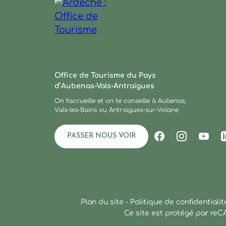
Ardèche : Office de Tourisme
Office de Tourisme du Pays
d’Aubenas-Vals-Antraïgues
On t'accueille et on te conseille à Aubenas,
Vals-les-Bains ou Antraigues-sur-Volane
PASSER NOUS VOIR
Suivez-nous s
Suivez-no
Suiv
Plan du site
-
Politique de confidentialit
Ce site est protégé par re