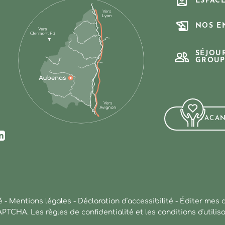
ESPAC
NOS E
SÉJOU
GROUP
VACA
ur Facebook
us sur Instagram
ez-nous sur Youtube
Suivez-nous sur Linkedin
é
-
Mentions légales
-
Déclaration d’accessibilité
-
Éditer mes 
CAPTCHA. Les
règles de confidentialité
et les
conditions d'utilis