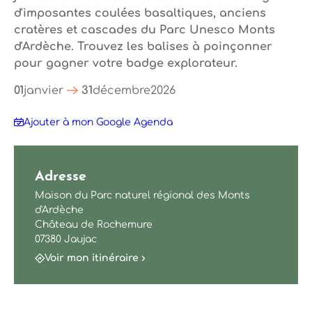
d'imposantes coulées basaltiques, anciens
cratères et cascades du Parc Unesco Monts
d'Ardèche. Trouvez les balises à poinçonner
pour gagner votre badge explorateur.
01
janvier
31
décembre
2026
Ajouter à mon Google Agenda
Adresse
Maison du Parc naturel régional des Monts
d'Ardèche
Château de Rochemure
07380 Jaujac
Voir mon itinéraire