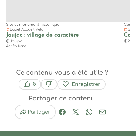
Site et monument historique
Casca
Label Accueil Vélo
Géos
Jaujac : village de caractère
Casc
Jaujac
Pére
Accès libre
Ce contenu vous a été utile ?
5
Enregistrer
Ce contenu vous a été utile
Ce contenu ne vous a pas été util
Partager ce contenu
Partager
Partager sur Facebook (nouve
Partager sur X / Twitter 
Partager sur Wha
Partager par