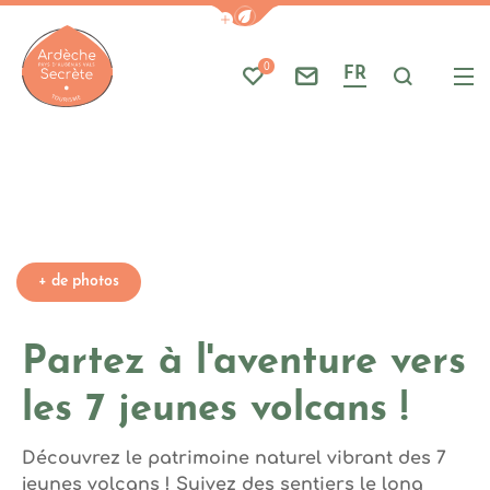
Photo 1, ©Parc naturel région
Afficher la barre de navigati
Part
A
Photo 4, ©Parc naturel régional des Monts d'Ardèche
0
FR
Mes favoris
Nous contacter
Je reche
Me
Ardèche : Office de Tourisme
+ de photos
Partez à l'aventure vers
les 7 jeunes volcans !
Découvrez le patrimoine naturel vibrant des 7
jeunes volcans ! Suivez des sentiers le long