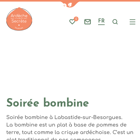
Photo 1, © christophe DESCO
Afficher la barre de navigati
Part
A
0
FR
Mes favoris
Nous contacter
Je reche
Me
Ardèche : Office de Tourisme
Soirée bombine
Soirée bombine à Labastide-sur-Besorgues.
La bombine est un plat à base de pommes de
terre, tout comme la crique ardéchoise. C’est un