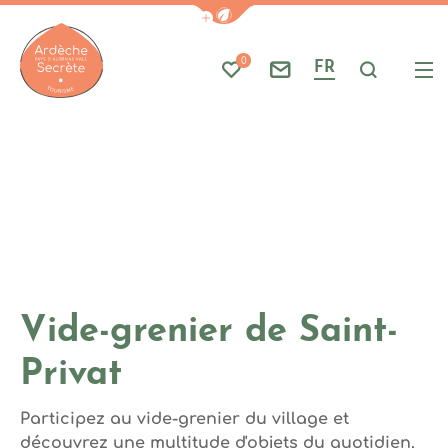
Photo 1, © Freepik
Afficher la barre de navigati
Part
A
0
FR
Mes favoris
Nous contacter
Je reche
Me
Ardèche : Office de Tourisme
Vide-grenier de Saint-
Privat
Participez au vide-grenier du village et
découvrez une multitude d'objets du quotidien,