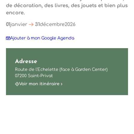
de décoration, des livres, des jouets et bien plus
encore.
01
janvier
31
décembre
2026
Ajouter à mon Google Agenda
Adresse
Route de l'Echelette (face à Garden Center)
07200 Saint-Privat
Voir mon itinéraire