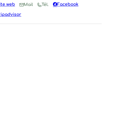
ite web
Facebook
Mail
Tél.
ripadvisor