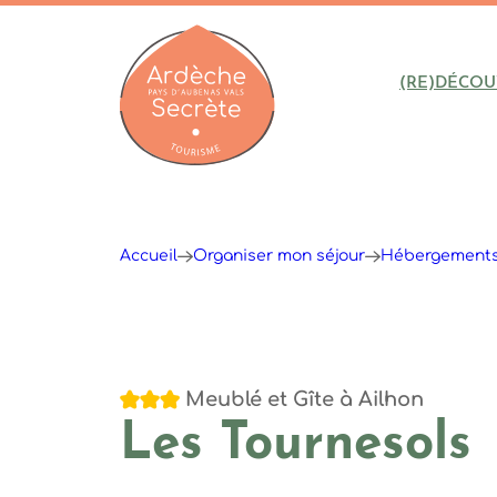
(RE)DÉCOU
Ardèche : Office de Tourisme
Accueil
Organiser mon séjour
Hébergement
3 étoiles
Meublé et Gîte
à Ailhon
Les Tournesols
Ombre bleue du figuier