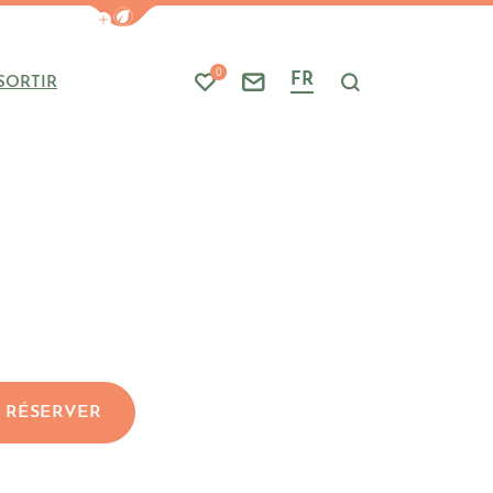
Afficher la barre de navigation du mode
0
FR
SORTIR
Mes favoris
Nous contacter
Je recherche
RÉSERVER