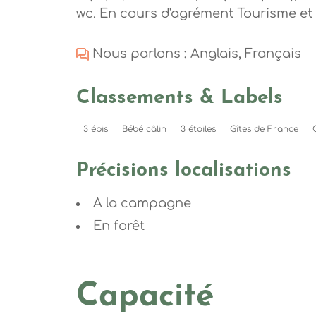
wc. En cours d'agrément Tourisme et
Nous parlons : Anglais, Français
Classements & Labels
3 épis
Bébé câlin
3 étoiles
Gîtes de France
Précisions localisations
A la campagne
En forêt
Capacité