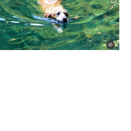
NKobler
Baignade dans le ru du Mas à
Antraigues
Là aussi, tu trouveras une retenue d’eau créant
Carte
Filtres
un agréable petit plan d’eau à deux pas du
célèbre village de caractère d’Antraigues. Une
grande étendue d’herbe accueillera tes rêveries,
les yeux perdus dans un splendide orgue
basaltique, témoin inaltérable du temps
géologique. Après avoir traversé le village
(traversée à sens unique en été), prends la petite