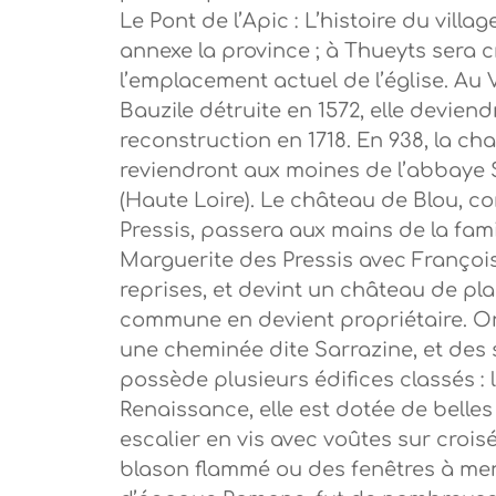
Le Pont de l’Apic : L’histoire du villa
annexe la province ; à Thueyts sera cr
l’emplacement actuel de l’église. Au V
Bauzile détruite en 1572, elle devien
reconstruction en 1718. En 938, la cha
reviendront aux moines de l’abbaye S
(Haute Loire). Le château de Blou, con
Pressis, passera aux mains de la fami
Marguerite des Pressis avec François
reprises, et devint un château de plai
commune en devient propriétaire. On p
une cheminée dite Sarrazine, et des 
possède plusieurs édifices classés : 
Renaissance, elle est dotée de belle
escalier en vis avec voûtes sur croi
blason flammé ou des fenêtres à men