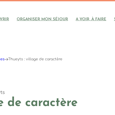
VRIR
ORGANISER MON SÉJOUR
A VOIR, À FAIRE
tes
Thueyts : village de caractère
ts
ge de caractère