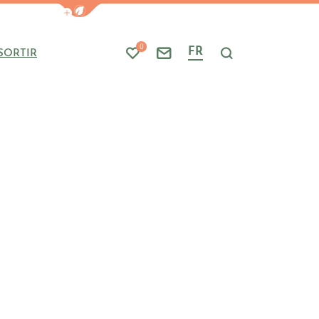
Afficher la barre de navigation du mode
0
FR
SORTIR
Mes favoris
Nous contacter
Je recherche