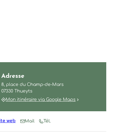
etvolcans, ©sourcesetvolcans
Adresse
8, place du Champ-de-Mars
07330 Thueyts
Mon itinéraire via Google Maps
ite web
Mail
Tél.