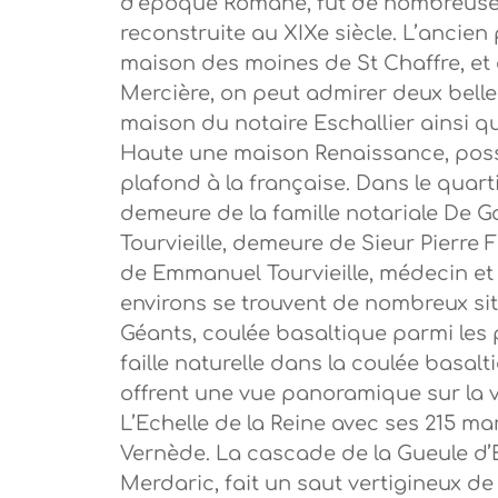
d’époque Romane, fut de nombreuses
reconstruite au XIXe siècle. L’ancien 
maison des moines de St Chaffre, et d
Mercière, on peut admirer deux bell
maison du notaire Eschallier ainsi 
Haute une maison Renaissance, possè
plafond à la française. Dans le quart
demeure de la famille notariale De Ga
Tourvieille, demeure de Sieur Pierre F
de Emmanuel Tourvieille, médecin et 
environs se trouvent de nombreux si
Géants, coulée basaltique parmi les p
faille naturelle dans la coulée basal
offrent une vue panoramique sur la va
L’Echelle de la Reine avec ses 215 ma
Vernède. La cascade de la Gueule d’En
Merdaric, fait un saut vertigineux de