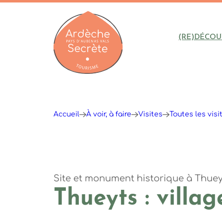
(RE)DÉCOU
Ardèche : Office de Tourisme
Accueil
À voir, à faire
Visites
Toutes les visi
Site et monument historique
à Thuey
Thueyts : villa
©S.BUGNON
©S.BUGNON
©S.BUGNON
©OTASV
©S.BUGNON