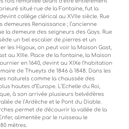
 fois remaniée avant d’être entièrement
prieuré situé rue de la Fontaine, fut la
evint collège clérical au XVIIe siècle. Rue
es demeures Renaissance ; l’ancienne
que la demeure des seigneurs des Goys. Rue
de un bel escalier de pierres et un
ier les Higoux, on peut voir la Maison Gast,
st au XIIIe. Place de la fontaine, la Maison
ournier en 1640, devint au XIXe l’habitation
maire de Thueyts de 1846 à 1848. Dans les
tes naturels comme la chaussée des
lus hautes d’Europe. L’Echelle du Roi,
tique, à son arrivée plusieurs belvédères
llée de l’Ardèche et le Pont du Diable.
rches permet de découvrir la vallée de la
fer, alimentée par le ruisseau le
 80 mètres.