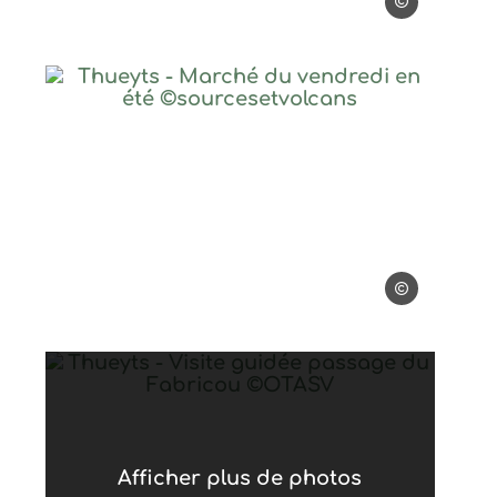
©sourcesetvolc
ée rue de la fontaine ©OTASV, ©OTASV
Thueyts – Marché du vendredi 
ASV
©sourcesetvolc
ontaine ©OTASV, ©OTASV
Thueyts – Visite guidée passa
Afficher plus de photos