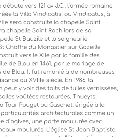
ge débute vers 121 av J.C., l’armée romaine
éée la Villa Vindicatis, ou Vindicatus, à
IIe sera construite la chapelle Saint
dra chapelle Saint Roch lors de sa
pelle St Bauzile et la seigneurie
t Chaffre du Monastier sur Gazeille
struit vers le XIIe par la famille des
lle de Blou en 1461, par le mariage de
 de Blou. Il fut remanié à de nombreuses
sance au XVIIIe siècle. En 1986, la
eut y voir des toits de tuiles vernissées,
salles voûtées restaurées. Thueyts
la Tour Pouget ou Gaschet, érigée à la
s particularités architecturales comme un
sée d’ogives, une porte moulurée avec
eaux moulurés. L’église St Jean Baptiste,