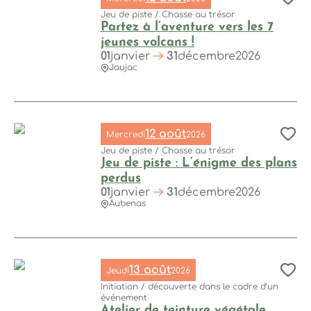
Aj
Nature et détente
4
Jeu de piste / Chasse au trésor
Concerts
2
Partez à l’aventure vers les 7
jeunes volcans !
01
janvier
31
décembre
2026
Jaujac
Communes
Partez à l’aventure vers les 7 jeunes volcans !, ©Parc natur
Aubenas
154
Jaujac
145
12 août
Mercredi
2026
Aj
Saint-Privat
14
Jeu de piste / Chasse au trésor
Jeu de piste : L’énigme des plans
Vals-les-Bains
8
perdus
Saint-Andéol-de-Vals
6
01
janvier
31
décembre
2026
Aubenas
Vinezac
3
Jeu de piste : L’énigme des plans perdus, © Steph Tripot
Grospierres
1
Mézilhac
1
13 août
Jeudi
2026
Aj
Initiation / découverte dans le cadre d’un
événement
Atelier de teinture végétale