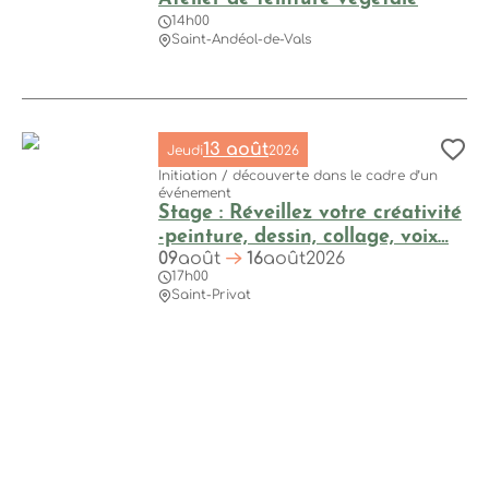
14h00
Saint-Andéol-de-Vals
Atelier de teinture végétale, © La Buissonnière
13 août
Jeudi
2026
Aj
Initiation / découverte dans le cadre d’un
événement
Stage : Réveillez votre créativité
-peinture, dessin, collage, voix…
09
août
16
août
2026
17h00
Stage : Réveillez votre créativité -peinture, dessin, collage, 
Saint-Privat
Carte
Filtres