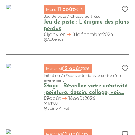
11 août
Mardi
2026
Aj
Nom de l’événement
Jeu de piste / Chasse au trésor
Jeu de piste : L’énigme des plans
perdus
01
janvier
31
décembre
2026
Aubenas
Jeu de piste : L’énigme des plans perdus, © Steph Tripot
Je veux sortir
12 août
Mercredi
2026
Aj
Initiation / découverte dans le cadre d’un
événement
Stage : Réveillez votre créativité
-peinture, dessin, collage, voix…
09
août
16
août
2026
17h00
Stage : Réveillez votre créativité -peinture, dessin, collage, 
Saint-Privat
Type d’événement
Événements gratuits
155
12 août
Mercredi
2026