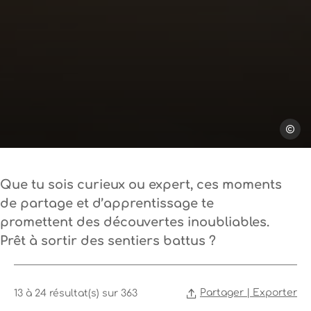
Cotton
Que tu sois curieux ou expert, ces moments
de partage et d’apprentissage te
promettent des découvertes inoubliables.
Prêt à sortir des sentiers battus ?
Partager | Exporter
13 à 24 résultat(s) sur 363