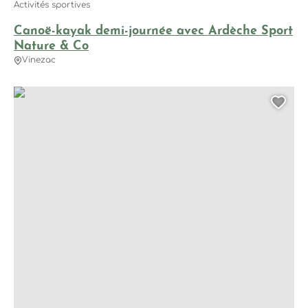
Activités sportives
Canoë-kayak demi-journée avec Ardèche Sport
Nature & Co
Vinezac
Canoë Kayak encadré avec moniteur – Ceven’Aventure, © Ce
Ajo