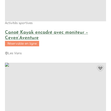
Activités sportives
Canoë Kayak encadré avec moniteur –
Ceven’Aventure
Réservable en ligne
Les Vans
Canoë Kayak – CCC-Canoë, © CCC
Ajo