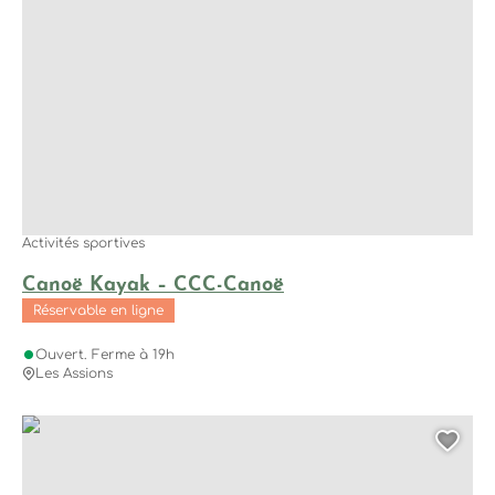
Activités sportives
Canoë Kayak – CCC-Canoë
Réservable en ligne
Ouvert. Ferme à 19h
Les Assions
Descente Guidée à partir de 5 ans – CCC-Canoë, © CCC
Ajo