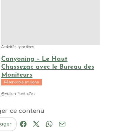
Activités sportives
Canyoning – Le Haut
Chassezac avec le Bureau des
Moniteurs
Réservable en ligne
Vallon-Pont-d'Arc
ger ce contenu
tager
Partager sur Facebook (nouvelle fenêtre
Partager sur X / Twitter (nouvelle fe
Partager sur WhatsApp
Partager par mail