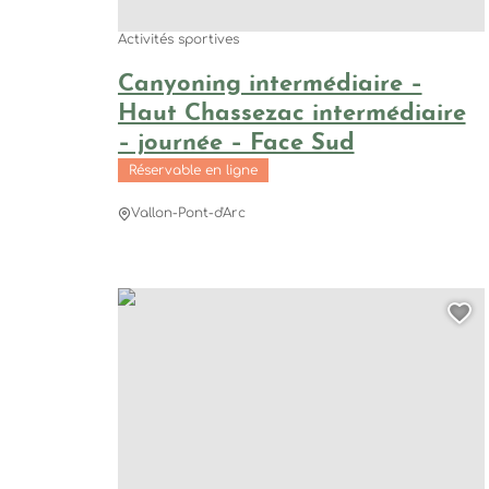
Activités sportives
Canyoning intermédiaire –
Haut Chassezac intermédiaire
– journée – Face Sud
Réservable en ligne
Vallon-Pont-d'Arc
Canyoning Aventure – Ceven’Aventure, © Céven'
Aj