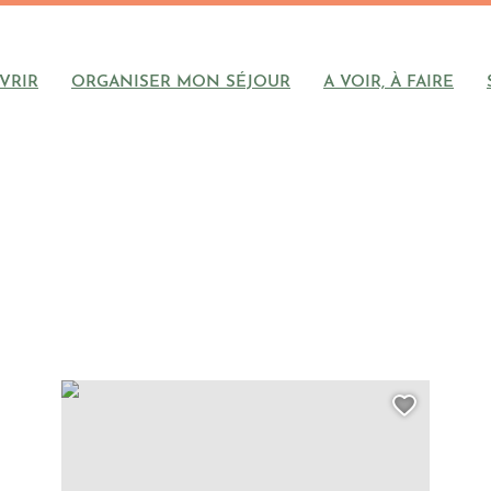
VRIR
ORGANISER MON SÉJOUR
A VOIR, À FAIRE
 Nature Canyon, © Nature Canyon
Canyon Journée Chassezac Intégral avec Nature Cany
outer cette page au carnet de voyage ?
Ajoute