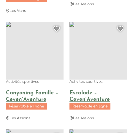
Les Assions
Les Vans
Canyoning Famille – Ceven’Aventure, © VISION'AIR drogeat
Escalade – Ceven’Aventure, ©
Ajouter cette page au
Ajo
Activités sportives
Activités sportives
Canyoning Famille –
Escalade –
Ceven’Aventure
Ceven’Aventure
Réservable en ligne
Réservable en ligne
Les Assions
Les Assions
Les Cabanes de Cornillon – Ceven’ Aventure, © Ceven'Avent
Location canoë – Ceven’Avent