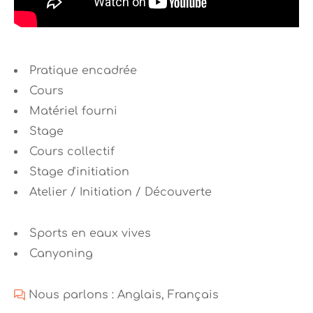
Pratique encadrée
Cours
Matériel fourni
Stage
Cours collectif
Stage d'initiation
Atelier / Initiation / Découverte
Sports en eaux vives
Canyoning
Nous parlons : Anglais, Français