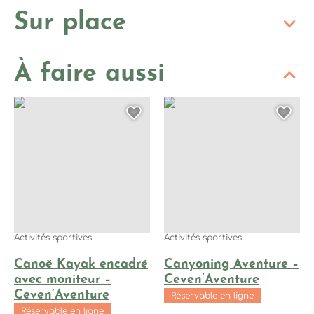
Sur place
À faire aussi
Canoë Kayak encadré avec moniteur – Ceven’Aventure, © Ce
Canyoning Aventure – Ceven’A
Ajouter cette page au
Ajo
Activités sportives
Activités sportives
Canoë Kayak encadré
Canyoning Aventure –
avec moniteur –
Ceven’Aventure
Ceven’Aventure
Réservable en ligne
Réservable en ligne