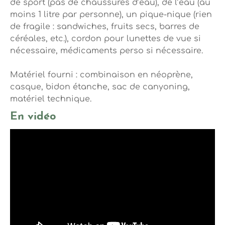
de sport (pas de chaussures d’eau), de l’eau (au
moins 1 litre par personne), un pique-nique (rien
de fragile : sandwiches, fruits secs, barres de
céréales, etc.), cordon pour lunettes de vue si
nécessaire, médicaments perso si nécessaire.
Matériel fourni : combinaison en néoprène,
casque, bidon étanche, sac de canyoning,
matériel technique.
En vidéo