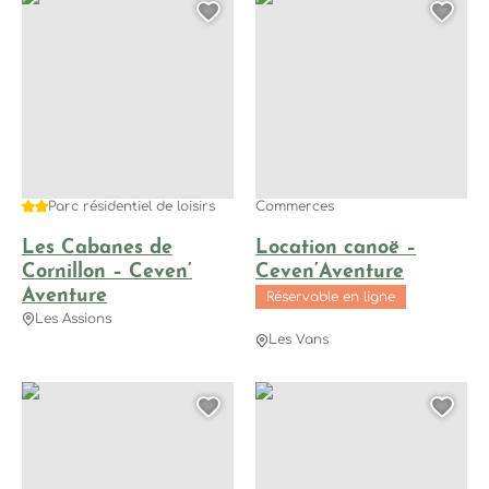
Ajouter cette page au
Ajo
2 étoiles
Commerces
Parc résidentiel de loisirs
Location canoë –
Les Cabanes de
Ceven’Aventure
Cornillon – Ceven’
Aventure
Réservable en ligne
Les Assions
Les Vans
Spéléologie Découverte – Ceven’Aventure, © Ceven'Aventure
Spéléologie Famille – Ceven’A
Ajouter cette page au
Ajo