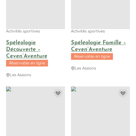
Activités sportives
Activités sportives
Spéléologie
Spéléologie Famille –
Découverte –
Ceven’Aventure
Ceven’Aventure
Réservable en ligne
Réservable en ligne
Les Assions
Les Assions
Stand Up Paddle – Ceven’Aventure, © Ceven'Aventure
Via Corda – Ceven’Aventure, ©
Ajouter cette page au
Ajo