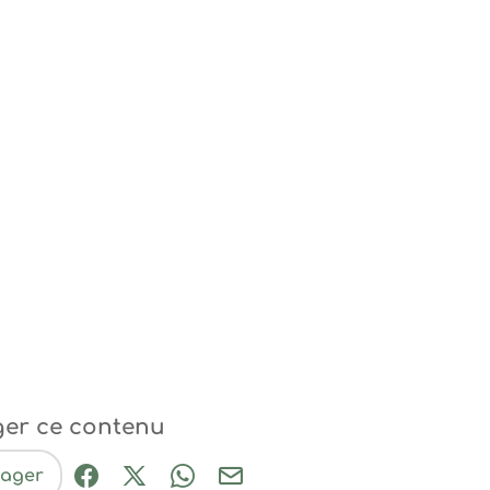
ger ce contenu
tager
Partager sur Facebook (nouvelle fenêtre
Partager sur X / Twitter (nouvelle fe
Partager sur WhatsApp
Partager par mail