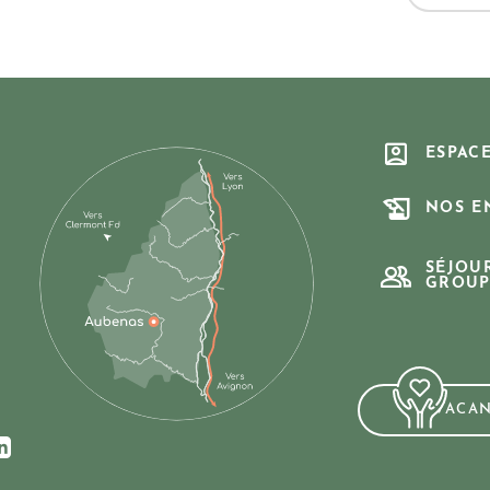
ESPAC
NOS E
SÉJOU
GROUP
VACA
ur Facebook
us sur Instagram
ez-nous sur Youtube
Suivez-nous sur Linkedin