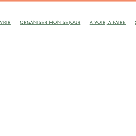
VRIR
ORGANISER MON SÉJOUR
A VOIR, À FAIRE
ne avec GEO, © geo
outer cette page au carnet de voyage ?