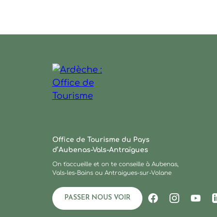
Ce contenu vous a été utile
Ce contenu ne vous a pas été utile
Ardèche : Office de Tourisme
Office de Tourisme du Pays
d’Aubenas-Vals-Antraïgues
On t'accueille et on te conseille à Aubenas,
Vals-les-Bains ou Antraigues-sur-Volane
PASSER NOUS VOIR
Suivez-nous s
Suivez-no
Suiv