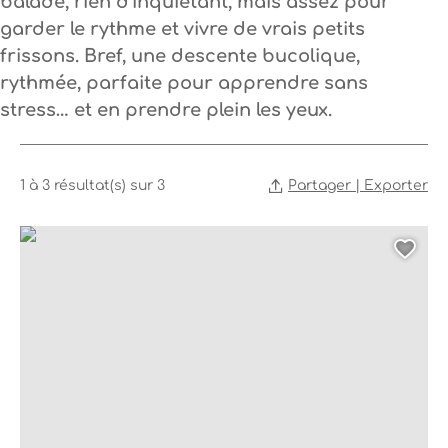
balade, rien d’inquiétant, mais assez pour
garder le rythme et vivre de vrais petits
frissons. Bref, une descente bucolique,
rythmée, parfaite pour apprendre sans
stress… et en prendre plein les yeux.
Partager | Exporter
1 à 3 résultat(s) sur 3
Canoë – Kayak de Vogüé à Balazuc – 6 km avec Balazuc Loisi
Ajo
Dates
Du
Au