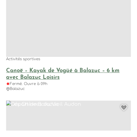
Labels
Chartes sanitaires et autres dispositifs sanitaire
3
d’accueil
Famille plus
3
Activités sportives
Canoë – Kayak de Vogüé à Balazuc – 6 km
avec Balazuc Loisirs
Fermé. Ouvre à 09h
Balazuc
Départ de Balazuc, © Balazuc Loisirs
Les Chèvres du Vieil Audon, © Balazuc Loisirs
Ajo