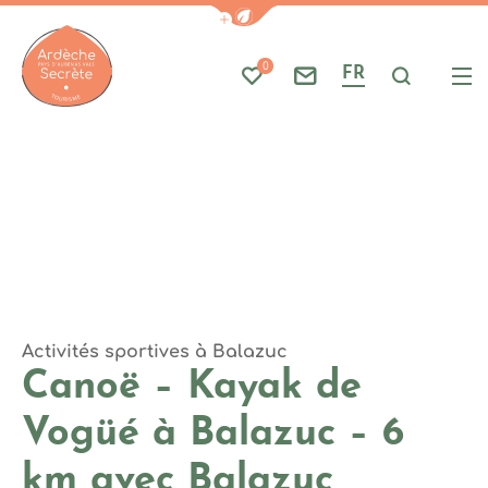
Photo 1, © C.Thibon
Afficher la barre de navigati
Part
A
Fermé. Ouvre demain à 09h
0
FR
Mes favoris
Nous contacter
Je reche
Me
Ardèche : Office de Tourisme
Activités sportives
à Balazuc
Canoë – Kayak de
Vogüé à Balazuc – 6
km avec Balazuc