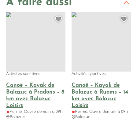
À faire aussi
Canoë – Kayak de Balazuc à Pradons – 8 km avec Balazuc Loi
Canoë – Kayak de Balazuc à Ru
Ajouter cette page au
Ajo
Activités sportives
Activités sportives
Canoë – Kayak de
Canoë – Kayak de
Balazuc à Pradons – 8
Balazuc à Ruoms – 14
km avec Balazuc
km avec Balazuc
Loisirs
Loisirs
Fermé. Ouvre demain à 09h
Fermé. Ouvre demain à 09h
Balazuc
Balazuc