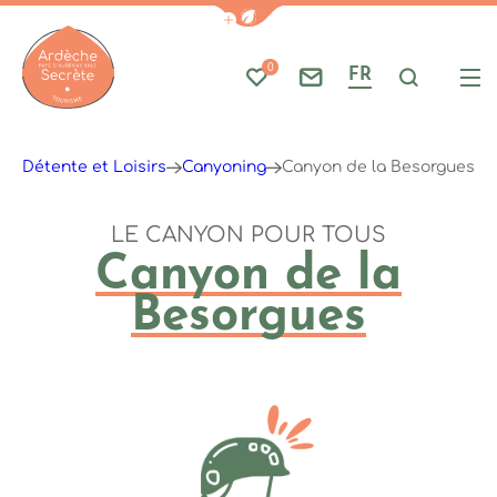
Afficher la barre de navigati
0
FR
Mes favoris
Nous contacter
Je reche
Me
Ardèche : Office de Tourisme
e
Détente et Loisirs
Canyoning
Canyon de la Besorgues
LE CANYON POUR TOUS
Canyon de la
Besorgues