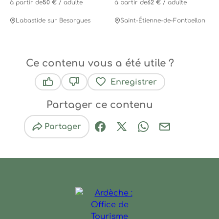
à partir de
50 €
/ adulte
à partir de
62 €
/ adulte
Labastide sur Besorgues
Saint-Étienne-de-Fontbellon
Ce contenu vous a été utile ?
Enregistrer
Ce contenu vous a été utile
Ce contenu ne vous a pas été utile
Partager ce contenu
Partager
Partager sur Facebook (nouve
Partager sur X / Twitter 
Partager sur Wha
Partager par