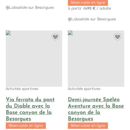
Réservable en ligne
Labastide sur Besorgues
à partir de
90 €
/ adulte
Labastide sur Besorgues
Via ferrata du pont du Diable avec la Base canyon de la B
Demi-journée Spéléo Aventu
Ajouter cette page au
Ajo
Activités sportives
Activités sportives
Via ferrata du pont
Demi-journée Spéléo
du Diable avec la
Aventure avec la Base
Base canyon de la
canyon de la
Besorgues
Besorgues
Réservable en ligne
Réservable en ligne