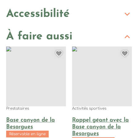
Accessibilité
À faire aussi
Base canyon de la Besorgues, © Philippe Roux
Rappel géant avec la Base ca
Ajouter cette page au
Ajo
Prestataires
Activités sportives
Base canyon de la
Rappel géant avec la
Besorgues
Base canyon de la
Besorgues
Réservable en ligne