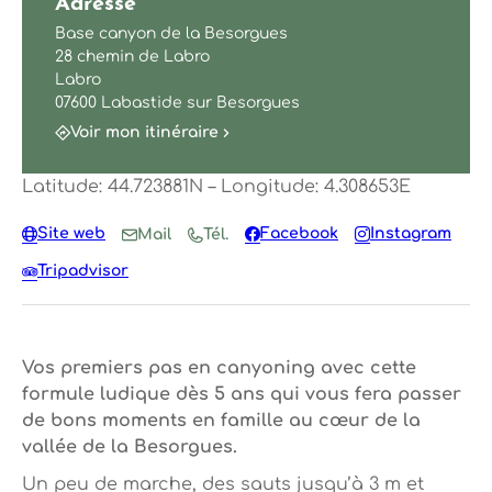
Adresse
Base canyon de la Besorgues
28 chemin de Labro
Labro
07600 Labastide sur Besorgues
Voir mon itinéraire
Latitude: 44.723881N – Longitude: 4.308653E
Site web
Facebook
Instagram
Mail
Tél.
Tripadvisor
Vos premiers pas en canyoning avec cette
formule ludique dès 5 ans qui vous fera passer
de bons moments en famille au cœur de la
vallée de la Besorgues.
Un peu de marche, des sauts jusqu’à 3 m et