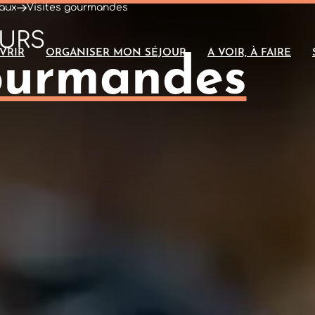
caux
Visites gourmandes
URS
VRIR
ORGANISER MON SÉJOUR
A VOIR, À FAIRE
gourmandes