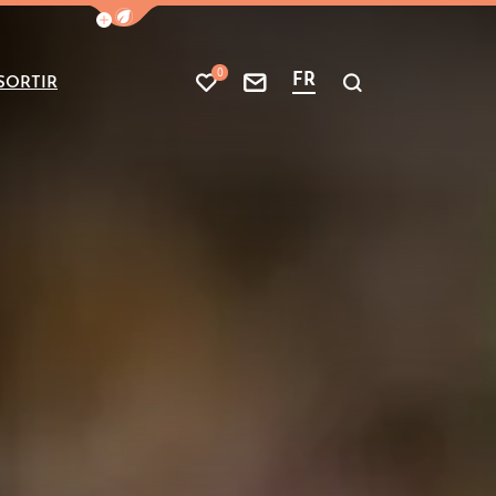
Afficher la barre de navigation du mode
0
FR
SORTIR
Mes favoris
Nous contacter
Je recherche