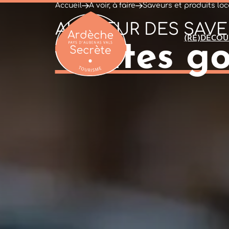
Accueil
À voir, à faire
Saveurs et produits lo
AU CŒUR DES SAVE
(RE)DÉCOU
Visites 
Ardèche : Office de Tourisme